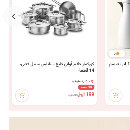
ا
ت
9
ا
5
طقم دلات بلاستك بيج فضي سعة 1 لتر تصميم
كوركماز طقم أواني طبخ ستانلس ستيل فضي،
ل
14 قطعة
7 كمية متوفرة
70 مشاهدة مؤخراً
7 كمية متوفرة
%8 خصم
70 مشاهدة مؤخراً
1199
1299
ب