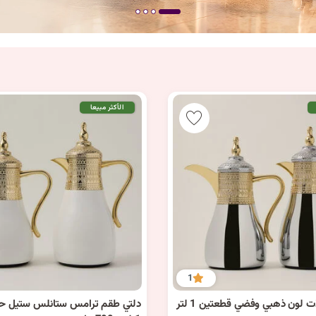
الأكثر مبيعا
1
دلتي طقم دلات لون ذهبي وفضي قطعتين 1 لتر
دلتي طقم ترامس ستانلس ستيل حاف
1 كمية متوفرة