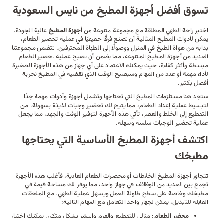
تسوق أفضل أجهزة المطبخ من نايس السعودية
اختبر راحة الطهي المطلقة مع مجموعة متنوعة من
أجهزة المطبخ
عالية الجودة.
يمكن لأدوات المطبخ المثالية أن تصنع فرقًا حقيقيًا في عملية تحضير الطعام،
بداية من هواة الطبخ في المنزل ووصولًا إلى الطهاة المحترفين. تتضمن مجموعتنا
العديد من أجهزة المطبخ المتنوعة، مما يضمن أن تصبح عملية تحضير الطعام
مبسطة وأكثر كفاءة، حيث يمكنك الاعتماد على أي جهاز من هذه الأجهزة الصغيرة
لأداء مهمة أو عدد من المهام وسيصبح الوقت الذي تقضيه في المطبخ تجربة
أفضل بكثير.
ستجد هنا
مستلزمات المطبخ
التي تحتاجها وتشمل أجهزة وأدوات مهمة جدًا
لتبسيط عملية إعداد الطعام، مما يتيح لك تحضير وجبات لذيذة بسهولة. من
التقطيع إلى الخلط والعصر، تأتي هذه الأجهزة لتوفير الوقت والجهد، مما يجعل
عملية تحضير الوجبات سلسة وسهلة.
اكتشف أجهزة المطبخ الأساسية التي يحتاجها
مطبخك
تتجاوز أجهزة المطبخ
الخلاطات
أو محضرات الطعام العادية، فأغلب هذه الأجهزة
تجمع بين العديد من الوظائف في جهاز واحد، مما يوفر لك مساحة قيمة في
مطبخك وخاصة على سطح طاولة العمل ويسهل عملية الطهي. مع الملحقات
القابلة للتبديل، يمكن لجهاز واحد التعامل مع المهام التالية:
محضر الطعام
: مثالي للتقطيع والفرم والبشر بشكل متكرر. يمكنك اختيار