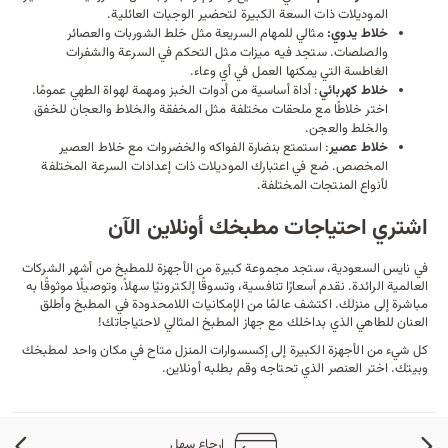
الموديلات ذات السعة الكبيرة لتحضير الوجبات العائلية.
خلاط يدوي:
مثالي للمهام السريعة مثل خلط الشوربات والعصائر
والصلصات. ستجد فيه ميزات مثل التحكم في السرعة والشفرات
الغاطسة التي يمكنها العمل في أي وعاء.
خلاط كهربائي
: أداة أساسية من
أدوات الخبز
ومهمة لهواة الطهي عمومًا.
اختر خلاطًا مع ملحقات مختلفة مثل المخفقة والخلاط والعجان للخفق
والخلط والعجن.
خلاط عصير
: استمتع بنضارة الفواكه والخضروات مع خلاط العصير
المخصص. ضع في اعتبارك الموديلات ذات إعدادات السرعة المختلفة
لأنواع المنتجات المختلفة.
اشتري احتياجات مطبخك أونلاين الآن
في
نايس السعودية
، ستجد مجموعة كبيرة من
الأجهزة
للمطبخ من أشهر الشركات
العالمية الرائدة. نقدم أسعارًا تنافسية، وتسوقًا إلكترونيًا سهلاً، وتوصيلًا موثوقًا به
مباشرة إلى منزلك. اكتشف عالمًا من الإمكانيات اللامحدودة في المطبخ وأطلق
العنان للطاهي الذي بداخلك مع جهاز المطبخ المثالي لاحتياجاتك!
كل شيء من الأجهزة الكبيرة إلى إكسسوارات المنزل متاح في مكان واحد لمطبخك
وبيتك. اختر العنصر الذي تحتاجه وقم بطلبه أونلاين.
إرجاع سهل