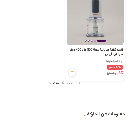
ألبرتو فرامة كهربائية سعة 500 مل، 400 واط،
7 كمية متوفرة
سرعتان، أبيض
10 مشاهدة مؤخراً
7 كمية متوفرة
10 مشاهدة مؤخراً
%56 خصم
65
149
لقد وجدت 15 منتجات
معلومات عن الماركة