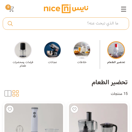
0
ت
أ
تحضير الطعام
خلاطات
عجانات
فرامات ومحضرات
ك
طعام
تحضير الطعام
ي
15 منتجات