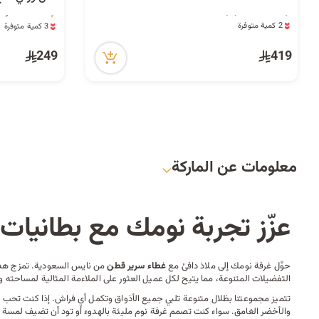
13 مشاهدة مؤخراً
4 مشاهدة مؤخراً
2 كمية متوفرة
3 كمية متوفرة
13 مشاهدة مؤخراً
4 مشاهدة مؤخراً
249
419
معلومات عن الماركة
عزّز تجربة نومك مع بطانيا
حوِّل غرفة نومك إلى ملاذ دافئ مع
غطاء سرير قطن
من نايس السعودية. تمزج هذه ا
التفضيلات المتنوعة، مما يتيح لكل عميل العثور على الملاءمة المثالية لمساحته و
تتميز مجموعتنا بظلال متنوعة تلبي جميع الأذواق وتكمل أي
فراش
. إذا كنت تحب ا
والأخضر الغامق. سواء كنت تصمم غرفة نوم مليئة بالهدوء أو تود أن تضيف لمسة م