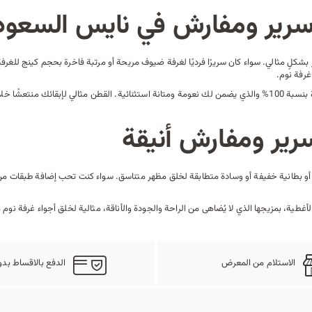
رير ومفارش في نايس السعود
شكلٍ مثالي. سواء كان سريرًا فرديًا لغرفة ضيوف مريحة أو
مرتبة
فاخرة بحجم كينج للغرفة 
غرفة نوم.
وأغطية اللحاف القطنية لدينا مصنوعة من قطن عالي الجودة بنسبة 100% والذي يضمن لك نعومة ومتانة استثنائية. ا
سرير ومفارش أنيقة
و
بطانية خفيفة
أو وسادة متطابقة لخلق مظهر متناسق. سواء كنت تحب إضافة طبقات من ا
غطية، بمزيجها الذي لا يُضاهى من الراحة والجودة والأناقة، مثالية لخلق أجواء غرفة نوم
الاستلام من المعرض
الدفع بالاقساط بدو