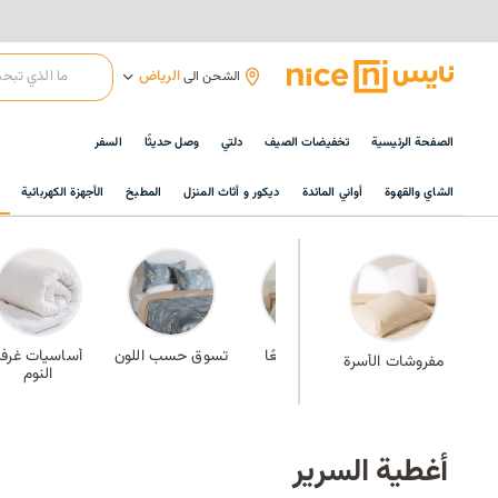
الرياض
الشحن الى
الصفحة الرئيسية
تخفيضات الصيف
دلتي
وصل حديثًا
السفر
الشاي والقهوة
أواني المائدة
ديكور و أثاث المنزل
المطبخ
الأجهزة الكهربائية
طقم سرير متكامل
الأفضل مبيعًا
تسوق حسب اللون
أساسيات غرفة
مفروشات الأسرة
النوم
أغطية السرير