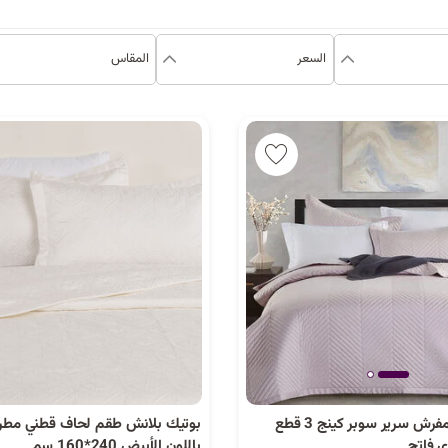
السعر
المقاس
بوتيك بلانش مفرش سرير سوبر كينج 3 قطع
بوتيك بلانش طقم لحاف قطني 
 فاتح
باللون الأبيض 240*160 سم