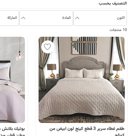
التصنيف بحسب
اللون
المادة
الماركة
10 منتجات
طقم غطاء سرير 3 قطع كينج لون ابيض من
كوتاج
مطرز قطن وردي