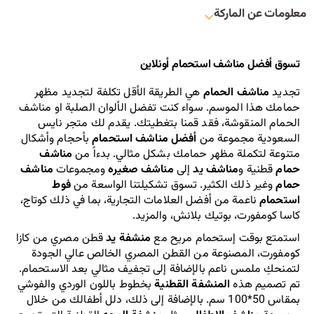
معلومات عن الماركة
تسوق أفضل مناشف استحمام أونلاين
تجديد 
مناشف الحمام
 هي الطريقة الأقل تكلفة لتجديد مظهر 
حمامك هذا الموسم. سواء كنت تفضل الألوان الصلبة او مناشف 
الحمام المنقوشة، فقد قمنا بتغطيتك. يقدم لك متجر نايس 
السعودية مجموعة من 
أفضل مناشف استحمام
 بأحجام وأشكال 
متنوعة لتكملة مظهر حمامك بشكل مثالي. بدءاً من 
مناشف 
حمام
 قطنية و
مناشف يد
 إلى 
مناشف صغيره
 ومجموعات 
مناشف 
حمام 
وغير ذلك الكثير. تسوق تشكيلتنا الواسعة من 
فوط 
استحمام
 ناعمة من أفضل العلامات التجارية، بما في ذلك كوتاج، 
كاسا كومفورت، بوتيك بلانش، والمزيد.
استمتع بوقت إستحمام مريح مع 
منشفة يد
 قطن مصري من كازا 
كومفورت، المصنوعة من القطن المصري الخالص عالي الجودة 
لتمنحكِ ملمس ناعم بالإضافة إلى تجفيف مثالي بعد الاستحمام. 
تم تصميم هذه 
المنشفة القطنية
 بخطوط باللون الوردي والفوشي 
بمقاس 50*100 سم. بالإضافة إلى ذلك، دلل أطفالك من خلال 