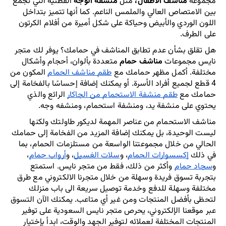
مجموعة 
مناشف الاطفال،
 مثل 
منشفة الوجه
 القطنية التي تجمع 
بين الامتصاص العالي والملمس الناعم. كما أنها تتميز بتداخل 
اللون الوردي والأبيض وحياكة على شكل أميرة من أفلام الكرتون 
على الطرف.
هل تقلق بشأن عدم تطابق المناشف في حمامك؟ يوفر لك متجر 
نايس مجموعات 
مناشف حمام
 متعددة بألوان، أحجام وأشكال 
مختلفة. أكمل مظهر حمامك مع 
طقم مناشف الحمام
 المكون من 
4 قطع لجميع أفراد الأسرة. أو يمكنك إضافة إحساسًا بالفخامة إلى 
حمامك مع 
طقم منشفة الاستحمام من الجاكار
 الرائع والذي 
يحتوي على منشفة يد، ومنشفة استحمام، ومنشفه وجه.
مناشف الاستحمام من عناصر المهمة لديكور طاولتك ولكنها 
ليست الوحيدة، بل يمكنك إضافة المزيد من الفخامة إلى حمامك 
الحالي من خلال مجموعتنا الواسعة من مستلزمات الحمام، بما 
في ذلك 
إكسسوارات الحمام
، و
سلات الغسيل
، و
أرواب حمام
، 
و
سجاد حمام
 وأكثر من ذلك، فقط من متجر نايس. استمتع 
بتجربة تسوق فريدة وسهلة من خلال متجرنا الالكتروني مع طرق 
مختلفة وسهلة للدفع وخدمة توصيل سريعة الى باب منزلك 
لتحظى بأفضل المنتجات ومن غير أي متاعب. يمكنك الآن التسوق 
عبر موقعنا الإلكتروني، يحرص متجر نايس السعودية على توفير 
المنتجات المختلفة لعملائه لتوفير الجهد والوقت، ابدأ بإختيار 