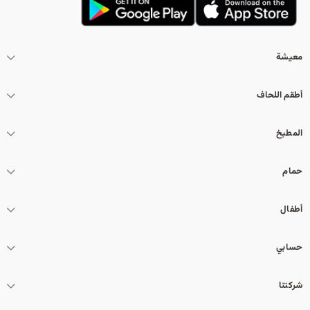
معيشة
أطقم اللحاف
المطبخ
حمام
أطفال
حسابي
شركتنا