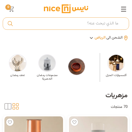
0
ت
الشحن الى
الرياض
أ
ك
صحون
أكسسوارات المنزل
إطارات صور
مجموعات رمضان
تحف رمضان
الحصرية
ي
مزهريات
70 منتجات