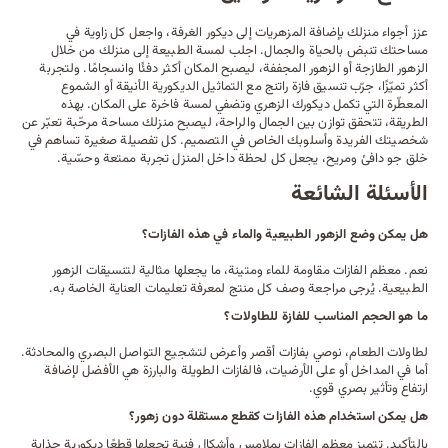
عزز أجواء منزلك بإضافة المزهريات إلى ديكور الغرفة، واجعل كل زاوية في
مساحتك تنبض بالحياة والجمال. اجلب لمسة الطبيعة إلى منزلك من خلال
الزهور الطازجة أو الزهور المجففة، ليصبح المكان أكثر دفئًا وانسجامًا. ولتجربة
أكثر تميّزًا، جرّب تنسيق فازة راتنج مع
التماثيل الديكورية
الأنيقة أو
الشموع
المعطّرة التي تكمل ديكورك الزهري وتضفي لمسة فاخرة على المكان. بهذه
الطريقة، تتحقق توازن بين الجمال والراحة، ليصبح منزلك مساحة مرحّبة تعبّر عن
شخصيتك الفريدة وأسلوبك الخاص في التصميم. كل تفصيلة صغيرة تساهم في
خلق جو دافئ ومريح، يجعل كل لحظة داخل المنزل تجربة ممتعة وحسّية.
الأسئلة الشائعة
هل يمكن وضع الزهور الطبيعية والماء في هذه الفازات؟
نعم. معظم الفازات مقاومة للماء ومتينة، ما يجعلها مثالية لتنسيقات الزهور
الطبيعية. يُرجى مراجعة وصف كل منتج لمعرفة تعليمات العناية الخاصة به.
ما هو الحجم المناسب للفازة للطاولات؟
لطاولات الطعام، نوصي بفازات أقصر وأعرض لتشجيع التواصل البصري والمحادثة.
أما في المداخل أو على الأرضيات، فالفازات الطويلة والبارزة هي الأفضل لإضافة
ارتفاع وتأثير بصري قوي.
هل يمكن استخدام هذه الفازات كقطع مستقلة دون زهور؟
بالتأكيد. تتميز معظم الفازات بملامس وأشكال فنية تجعلها قطعًا ديكورية جذابة