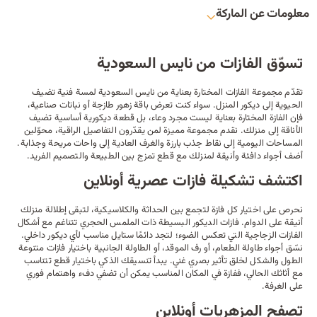
معلومات عن الماركة
تسوّق الفازات من نايس السعودية
تقدّم مجموعة الفازات المختارة بعناية من نايس السعودية لمسة فنية تضيف
الحيوية إلى
ديكور المنزل
. سواء كنت تعرض باقة زهور طازجة أو نباتات صناعية،
فإن الفازة المختارة بعناية ليست مجرد وعاء، بل قطعة ديكورية أساسية تضيف
الأناقة إلى منزلك. نقدم مجموعة مميزة لمن يقدّرون التفاصيل الراقية، محوّلين
المساحات اليومية إلى نقاط جذب بارزة والغرف العادية إلى واحات مريحة وجذابة.
أضف أجواء دافئة وأنيقة لمنزلك مع قطع تمزج بين الطبيعة والتصميم الفريد.
اكتشف تشكيلة فازات عصرية أونلاين
نحرص على اختيار كل فازة لتجمع بين الحداثة والكلاسيكية، لتبقى إطلالة منزلك
أنيقة على الدوام. فازات الديكور البسيطة ذات الملمس الحجري تتناغم مع أشكال
الفازات الزجاجية التي تعكس الضوء؛ لتجد دائمًا ستايل مناسب لأي ديكور داخلي.
نسّق أجواء
طاولة الطعام
، أو رف الموقد، أو
الطاولة الجانبية
باختيار فازات متنوعة
الطول والشكل لخلق تأثير بصري غني. يبدأ تنسيقك الذكي باختيار قطع تتناسب
مع أثاثك الحالي، ففازة في المكان المناسب يمكن أن تضفي دفء واهتمام فوري
على الغرفة.
تصفح المزهريات أونلاين