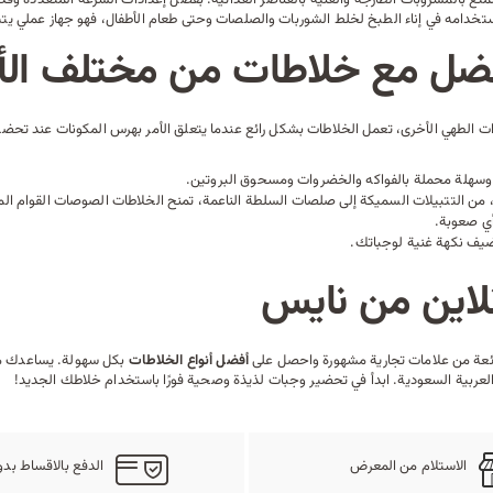
ستخدامه في إناء الطبخ لخلط الشوربات والصلصات وحتى طعام الأطفال، فهو جهاز عملي ي
ضل مع خلاطات من مختلف الأن
ت الطهي الأخرى، تعمل الخلاطات بشكل رائع عندما يتعلق الأمر بهرس المكونات عند
تحضير
سهلة محملة بالفواكه والخضروات ومسحوق البروتين.
، من التتبيلات السميكة إلى صلصات السلطة الناعمة، تمنح الخلاطات الصوصات القوام ال
أي صعوبة.
تضيف نكهة غنية لوجباتك.
نلاين من نايس
ائعة من علامات تجارية مشهورة واحصل على
أفضل أنواع الخلاطات
بكل سهولة. يساعدك موق
العربية السعودية. ابدأ في تحضير وجبات لذيذة وصحية فورًا باستخدام خلاطك الجديد!
الاستلام من المعرض
الدفع بالاقساط بدو