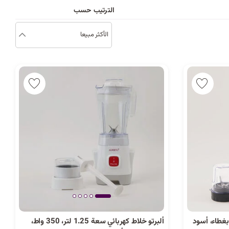
د
الترتيب حسب
ب
الأكثر مبيعا
ك
ل
ي
م
ة
بغطاء، أسود
ألبرتو خلاط كهربائي سعة 1.25 لتر، 350 واط،