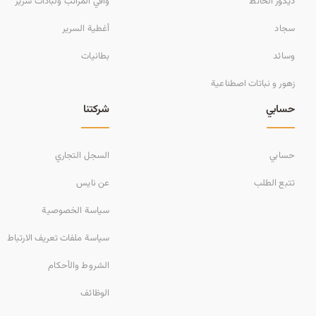
ديكور الحائط
واقي المراتب ولبادات سرير
سجاد
أغطية السرير
وسائد
بطانيات
زهور و نباتات اصطناعية
حسابي
شركتنا
حسابي
السجل التجاري
تتبع الطلب
عن نايس
سياسة الخصوصية
سياسة ملفات تعريف الارتباط
الشروط والأحكام
الوظائف