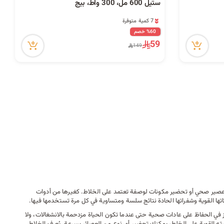
ح
7 كمية متوفرة
ستيل 600 مل، 300 واط، بيج
4 مشاهدة مؤخراً
7 كمية متوفرة
4 مشاهدة مؤخراً
%60 خصم
59
ث
149
د عصير صحي أو تحضير مكونات لوصفة تعتمد على الخلاط. كغيرها من
أدوات
ها القوية وشفراتها الحادة نتائج سلسة ومتساوية في كل مرة تستخدمها فيها.
ز في الحفاظ على عادات صحية حتى عندما تكون الحياة مزدحمة بالانشغالات، ولا
رته القوية على الخلط، يمكنك تحضير أي نوع من العصائر بسرعة. يُعرف الخلاط