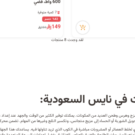
600 واط، فضي
7 كمية متوفرة
13 مشاهدة مؤخراً
%42 خصم
7 كمية متوفرة
149
259
13 مشاهدة مؤخراً
لقد وجدت 8 منتجات
 في نايس السعودية:
بمزج وهرس وطحن العديد من المكونات. يمكنك توفير الكثير من الوقت والجهد عند إعدا
يل الشوربة أو الحساء إلى مزيج متجانس، وتكسير الثلج وغيرها من المهام. تضمن محركات
لخلط العصائر أو المشروبات مباشرة في الكوب الذي تريد تناولها فيه. يساعدك هذا الجها
تع بالمشروبات الطازجة والغنية بالعناصر الغذائية. بفضل إعدادات السرعة المتعددة وقد