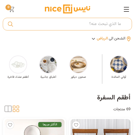
0
ت
الشحن الى
الرياض
أ
ك
م
أواني المائدة
سلطانية
صحون ديكور
أطباق جانبية
أطقم عشاء فاخرة
ي
أطقم السفرة
69 منتجات
الأكثر مبيعا