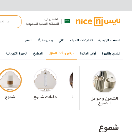
الشحن الى
المملكة العربية السعودية
الصفحة الرئيسية
تخفيضات الصيف
دلتي
وصل حديثًا
السفر
ديكور و أثاث المنزل
الشاي والقهوة
أواني المائدة
المطبخ
الأجهزة الكهربائية
الأكثر مبيعًا
حاملات شموع
شموع
الشموع و حوامل
الشموع
شموع