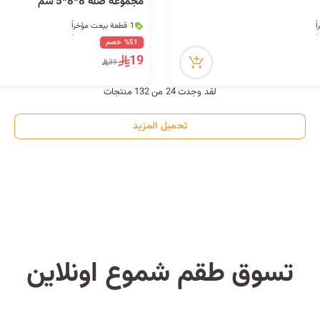
مجموعة صلة 8*8*5 سم
1 قطعة بيعت مؤخراً
1 قطعة بيعت مؤخراً
%51 خصم
19
39
لقد وجدت 24 من 132 منتجات
تحميل المزيد
تسوق طقم شموع اونلاين