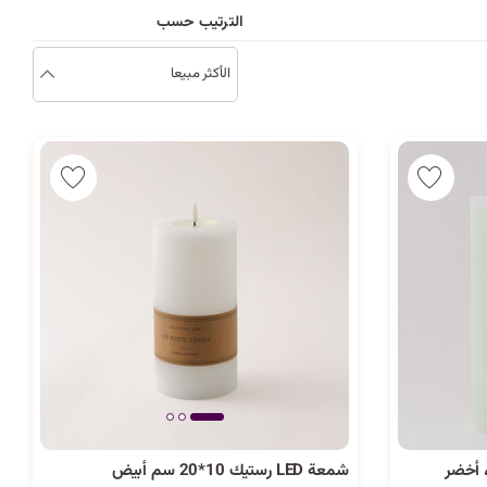
د
الترتيب حسب
ب
الأكثر مبيعا
ك
ل
ي
م
ة
شمعة LED رستيك 10*20 سم أبيض