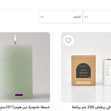
السعر
شمعة معطرة في برطمان 250 جم برائحة
شمعة عامودية من هومز7*10سم، أخضر