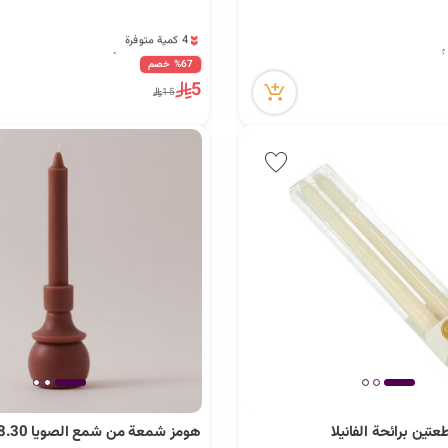
4 كمية متوفرة
8 مشاهدة مؤخراً
4 كمية متوفرة
%67 خصم
8 مشاهدة مؤخراً
5
15
ين برائحة الفانيلا
هومز شمعة من شمع الصويا 8.30سم، بني