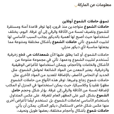
معلومات عن الماركة
تسوق حاملات الشموع أونلاين
حاملات الشموع
 متواجدين منذ قرون، إنها توفر قاعدة آمنة ومستقرة 
للشموع وتضيف لمسة من الأناقة والرقي إلى أي غرفة. اليوم، يختلف 
استخدامها حيث أصبح لها أهمية بالديكور بجانب السبب الأساسي لها 
لتثبيت الشموع. تأتي 
حاملات الشموع 
بأشكال مختلفة ومتنوعة مما 
يجعلها مناسبة لأي ديكور منزلي.
حاملات الشموع، أو كما يطلق عليها الآن 
شمعدانات 
هي قطع زخرفية 
تُستخدم لتثبيت الشموع ودعمها. تأتي في مجموعة متنوعة من 
الأشكال والخامات والأحجام، ويمكن استخدامها للأغراض الوظيفية 
والزخرفية. يعتبر المعدن من المواد الشائعة لحوامل الشموع، مثل 
الحديد أو النحاس الأصفر
. 
بالإضافة للعديد من المواد الأخري مثل 
حاملات شموع زجاج وغيرها. توفر هذه الأنواع من حاملات الشموع 
مظهرًا تقليديًا وكلاسيكيًا، حيث يمكن استخدامها في المنزل أو المكتب 
لإضافة لمسة من الأناقة والرقي إلى غرفة. يؤثر شكل وحجم 
حامل 
الشموع
 بشكل كبير على المظهر العام للغرفة. على عكس المتداول 
باستخدام الأساسي لحاملات الشموع، بل تستخدم أيضًا لأغراض أخرى 
منها عكس شكل خاص لاستكمال ديكور المكان. يمكن أن يأتي 
حاملات شموع 
بأشكال وأحجام مختلفة، بعضها طويل ونحيف، 