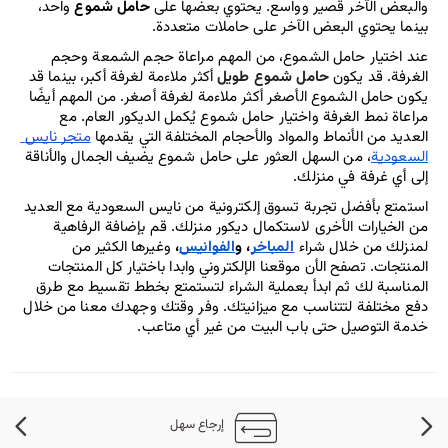
والبعض الآخر قصير وواسع. يحتوي بعضها على 
حامل شموع
 واحد، 
بينما يحتوي البعض الآخر على حاملات متعددة. 
عند اختيار حامل الشموع، من المهم مراعاة حجم الشمعة وحجم 
الغرفة. قد يكون 
حامل شموع طويل
 أكثر ملاءمة لغرفة أكبر، بينما قد 
يكون حامل الشموع الأصغر أكثر ملاءمة لغرفة أصغر. من المهم أيضًا 
مراعاة نمط الغرفة واختيار حامل شموع يُكمل الديكور العام. مع 
العديد من الأنماط والمواد والأحجام المختلفة التي يقدمها 
متجر نايس 
السعودية
، من السهل العثور على حامل شموع يضيف الجمال والأناقة 
إلى أي غرفة في منزلك.
استمتع بأفضل تجربة تسوق إلكترونية من نايس السعودية مع العديد 
من الخيارات الأخرى لاستكمال ديكور منزلك. قم بإضافة الرفاهية 
لمنزلك من خلال شراء 
المباخر
، و
الفوانيس
، 
وغيرها الكثير من 
المنتجات. تصفح الأن موقعنا الإلكتروني وابدا باختيار كل المنتجات 
المناسبة لك ثم ابدأ بعملية الشراء لتستمتع بخطط تقسيط مع طرق 
دفع مختلفة لتتناسب مع ميزانيتك. وفر وقتك وجهدك معنا من خلال 
خدمة التوصيل حتى باب البيت من غير أي متاعب.
إرجاع سهل