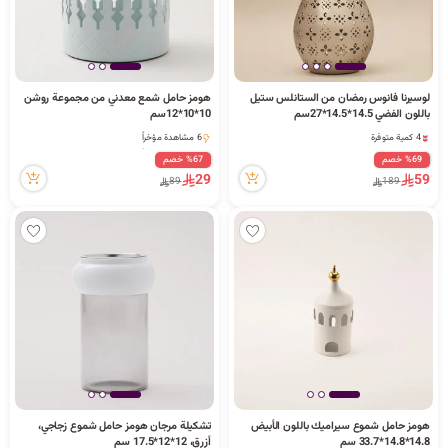
لوسيرنا فانوس رمضان من الستانلس ستيل
هومز حامل شمع معدني من مجموعة روشن
باللون الفضي 14.5*14.5*27سم
10*10*12سم
4 كمية متوفرة
6 مشاهدة مؤخراً
4 كمية متوفرة
6 مشاهدة مؤخراً
%69 خصم
%67 خصم
29
59
89
189
هومز حامل شموع سيراميك باللون الأبيض
تشكيلة مرجان هومز حامل شموع زجاجي،
3 كمية متوفرة
14.8*14.8*33.7 سم
أزرق، 12*12*17.5 سم