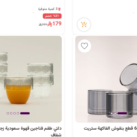
3 كمية متوفرة
12 مشاهدة مؤخراً
3 كمية متوفرة
%31 خصم
12 مشاهدة مؤخراً
179
259
ريو طقم قهوة 6 قطع بنقوش الفاكهة ستريت
شفاف