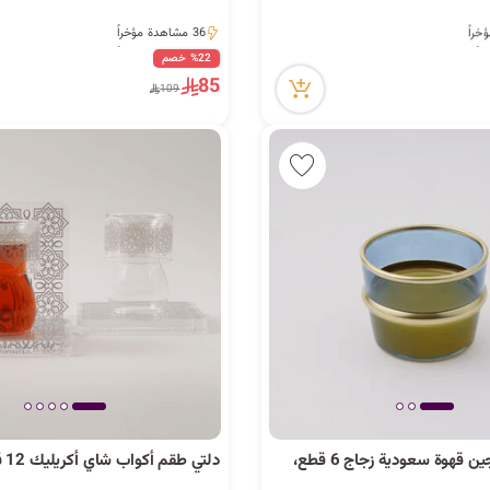
36 مشاهدة مؤخراً
36 مشاهدة مؤخراً
%22 خصم
85
109
دلتي طقم فناجين قهوة سعودية زجاج 6 قطع،
دلتي طقم أكواب شاي أكريليك 12 قطعة، شفاف