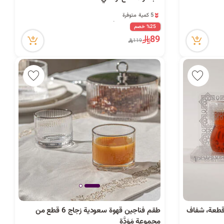
5 كمية متوفرة
18 مشاهدة مؤخراً
5 كمية متوفرة
%25 خصم
18 مشاهدة مؤخراً
89
119
طقم فناجين قهوة سعودية زجاج 6 قطع من
مجموعة مَوَدَّة