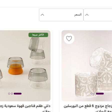
السعر
الأكثر مبيعا
ريو طقم قهوة زجاج مزدوج 6 قطع من البورسلين
مع الرمادي
رمادي