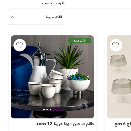
د
الترتيب حسب
الأكثر مبيعا
ب
ك
الأكثر مبيعا
ل
ي
م
ة
دلتي طقم فناجين قهوة سعودية زجاج 6 قطع،
طقم فناجين قهوة عربية 12 قطعة