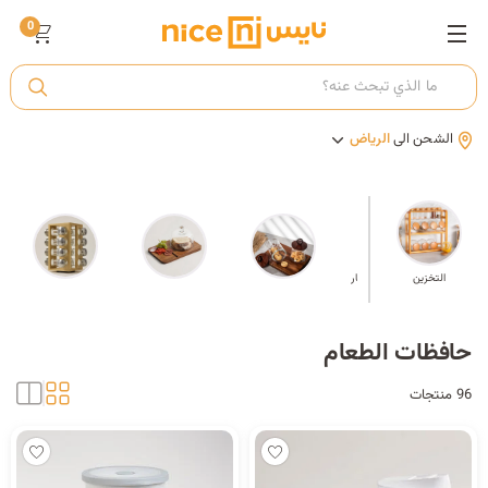
0
ت
الشحن الى
الرياض
أ
ك
التخزين
موزع حبوب الإفطار
ي
حافظات الطعام
96 منتجات