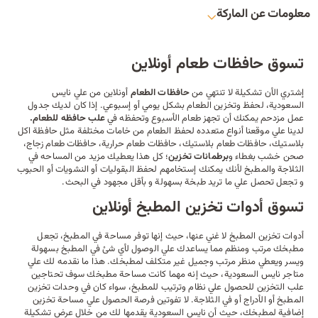
معلومات عن الماركة
تسوق حافظات طعام أونلاين
إشتري الأن تشكيلة لا تنتهي من
حافظات الطعام
أونلاين من علي نايس
السعودية، لحفظ وتخزين الطعام بشكل يومي أو إسبوعي. إذا كان لديك جدول
عمل مزدحم يمكنك أن تجهز طعام الأسبوع وتحفظه في
علب حافظه للطعام
.
لدينا علي موقعنا أنواع متعدده لحفظ الطعام من خامات مختلفة مثل حافظة اكل
بلاستيك، حافظات طعام بلاستيك، حافظات طعام حرارية، حافظات طعام زجاج،
صحن خشب بغطاء و
برطمانات تخزين
؛ كل هذا يعطيك مزيد من المساحه في
الثلاجة والمطبخ لأنك يمكنك إستخامهم لحفظ البقوليات أو النشويات أو الحبوب
و تجعل تحصل علي ما تريد طبخة بسهولة و بأقل مجهود في البحث.
تسوق أدوات تخزين المطبخ أونلاين
أدوات تخزين المطبخ
لا غني عنها، حيث إنها توفر مساحة في المطبخ، تجعل
مطبخك مرتب ومنظم مما يساعدك علي الوصول لأي شئ في المطبخ بسهولة
ويسر ويعطي منظر مرتب وجميل غير متكلف لمطبخك. هذا ما نقدمه لك علي
متاجر نايس السعودية
، حيث إنه مهما كانت مساحة مطبخك سوف تحتاجين
علب التخزين للحصول علي نظام وترتيب للمطبخ، سواء كان في وحدات تخزين
المطبخ أو الأدراج أو في الثلاجة. لا تفوتين فرصة الحصول علي مساحة تخزين
إضافية لمطبخك، حيث أن نايس السعودية يقدمها لك من خلال عرض تشكيلة