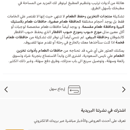
هائلة من أدوات ترتيب و
تنظيم المطبخ
ليتوفر لك المزيد من المساحة في
مطبخك بأسهل الطرق.
تشكيلة
منتجات التخزين
و
حفظ الطعام
لا تنتهي حيث إنها لا تقتصر علي الخامات
فقط بل يوجد أحجام مختلفة
كحافظة طعام صغيرة، حافظات طعام بلاستيك
كبيرة وحافظة طعام مقسمة
. و يوجد أيضاً حافظات طعام مخصصة لوجبات أو
أكل معين مثل
موزع حبوب
و
موزع حبوب الافطار
الذي يحفظ حبوب الافطار
كالشوفان و
حافظة البيض
. لم ننسي أيضاً أن نوفر لك تشكيلة من
حافظات طعام
فخمة
اذا كنت ستأخذها معك بالخارج في رحلة أو تقدم منها للضيوف.
يمكنك العثور على أي شيء قد تحتاجه من
حافظات الطعام
و
أدوات تخزين
الطعام
علي نايس السعودية، اشترى الان وابدأ الاستمتاع بتجربة شراء وتسوق
رائعة وسهلة، وتوصيل سريع الى باب منزلك، وطرق دفع سهلة، وغير ذلك الكثير.
إرجاع سهل
اشترك في نشرتنا البريدية
تعرف على أحدث العروض والأخبار مباشرة عبر بريدك الالكتروني