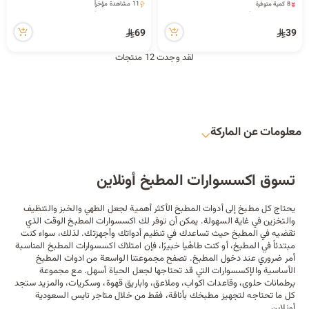
8 كمية متوفرة
11 مشاهدة مؤخراً
6 مشاهدة مؤخراً
11 مشاهدة مؤخراً
69
39
لقد وجدت 12 منتجات
معلومات عن الماركة
تسوق اكسسوارات المطبخ أونلاين
يحتاج كل مطبخ إلى أدوات المطبخ الأكثر أهمية لجعل الطهي والخبز والتنظيف
والتخزين في غاية السهولة. يمكن أن توفر لك اكسسوارات المطبخ الوقت الذي
تقضيه في المطبخ حيث تساعدك في تنظيم أدواتك وأجهزتك. لذلك، سواء كنت
مبتدئاً في المطبخ، أو كنت طاهًيا خبيرًا، فإن امتلاك اكسسوارات المطبخ المناسبة
أمر ضروري عند دخول المطبخ. تصفح مجموعتنا الواسعة من ادوات المطبخ
الأساسية والإكسسوارات التي قد تحتاجها لجعل الحياة أسهل. مع مجموعة
برطمانات حلوى، وقاعدات اكواب، وملاعق، واباريق قهوة، وسكريات، والمزيد ستجد
كل ما تحتاجه لتجهيز مطبخك بأناقة، فقط من خلال متاجر نايس السعودية
أونلاين.