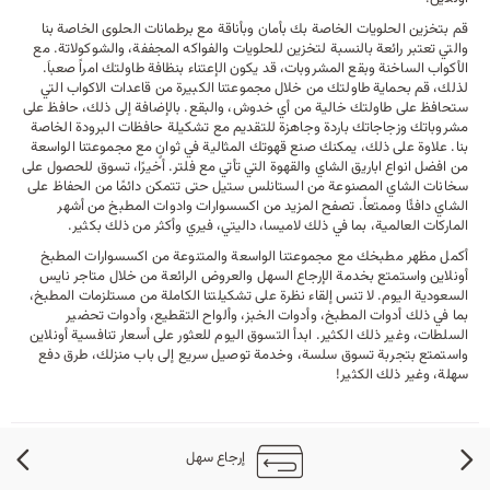
قم بتخزين الحلويات الخاصة بك بأمان وبأناقة مع برطمانات الحلوى الخاصة بنا
والتي تعتبر رائعة بالنسبة لتخزين للحلويات والفواكه المجففة، والشوكولاتة. مع
الأكواب الساخنة وبقع المشروبات، قد يكون الإعتناء بنظافة طاولتك امراً صعباَ.
لذلك، قم بحماية طاولتك من خلال مجموعتنا الكبيرة من قاعدات الاكواب التي
ستحافظ على طاولتك خالية من أي خدوش، والبقع. بالإضافة إلى ذلك، حافظ على
مشروباتك وزجاجاتك باردة وجاهزة للتقديم مع تشكيلة حافظات البرودة الخاصة
بنا. علاوة على ذلك، يمكنك صنع قهوتك المثالية في ثوانٍ مع مجموعتنا الواسعة
من افضل انواع اباريق الشاي والقهوة التي تأتي مع فلتر. أخيرًا، تسوق للحصول على
سخانات الشاي المصنوعة من الستانلس ستيل حتى تتمكن دائمًا من الحفاظ على
الشاي دافئًا وممتعاً. تصفح المزيد من اكسسوارات وادوات المطبخ من أشهر
الماركات العالمية، بما في ذلك لاميسا، داليتي، فيري وأكثر من ذلك بكثير.
أكمل مظهر مطبخك مع مجموعتنا الواسعة والمتنوعة من اكسسوارات المطبخ
أونلاين واستمتع بخدمة الإرجاع السهل والعروض الرائعة من خلال
متاجر نايس
السعودية
اليوم. لا تنس إلقاء نظرة على تشكيلتنا الكاملة من مستلزمات المطبخ،
بما في ذلك
أدوات المطبخ
، و
أدوات الخبز
، و
ألواح التقطيع
، و
أدوات تحضير
السلطات
، وغير ذلك الكثير. ابدأ التسوق اليوم للعثور على أسعار تنافسية أونلاين
واستمتع بتجربة تسوق سلسة، وخدمة توصيل سريع إلى باب منزلك، طرق دفع
سهلة، وغير ذلك الكثير!
إرجاع سهل