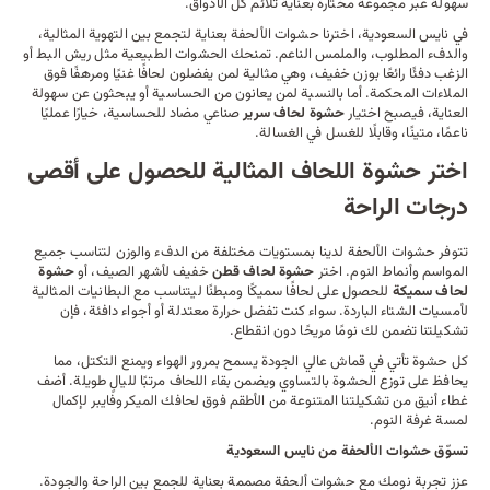
سهولة عبر مجموعة مختارة بعناية تلائم كل الأذواق.
في نايس السعودية، اخترنا حشوات الألحفة بعناية لتجمع بين التهوية المثالية،
والدفء المطلوب، والملمس الناعم. تمنحك الحشوات الطبيعية مثل ريش البط أو
الزغب دفئًا رائعًا بوزن خفيف، وهي مثالية لمن يفضلون لحافًا غنيًا ومرهفًا فوق
الملاءات المحكمة
. أما بالنسبة لمن يعانون من الحساسية أو يبحثون عن سهولة
العناية، فيصبح اختيار
حشوة لحاف سرير
صناعي مضاد للحساسية، خيارًا عمليًا
ناعمًا، متينًا، وقابلًا للغسل في الغسالة.
اختر حشوة اللحاف المثالية للحصول على أقصى
درجات الراحة
تتوفر حشوات الألحفة لدينا بمستويات مختلفة من الدفء والوزن لتناسب جميع
المواسم وأنماط النوم. اختر
حشوة لحاف قطن
خفيف لأشهر الصيف، أو
حشوة
لحاف سميكة
للحصول على لحافًا سميكًا ومبطنًا ليتناسب مع
البطانيات
المثالية
لأمسيات الشتاء الباردة. سواء كنت تفضل حرارة معتدلة أو أجواء دافئة، فإن
تشكيلتنا تضمن لك نومًا مريحًا دون انقطاع.
كل حشوة تأتي في قماش عالي الجودة يسمح بمرور الهواء ويمنع التكتل، مما
يحافظ على توزع الحشوة بالتساوي ويضمن بقاء اللحاف مرتبًا لليالٍ طويلة. أضف
غطاء أنيق من تشكيلتنا المتنوعة من
الأطقم
فوق لحافك الميكروفايبر لإكمال
لمسة غرفة النوم.
تسوّق حشوات الألحفة من نايس السعودية
عزز تجربة نومك مع حشوات ألحفة مصممة بعناية للجمع بين الراحة والجودة.