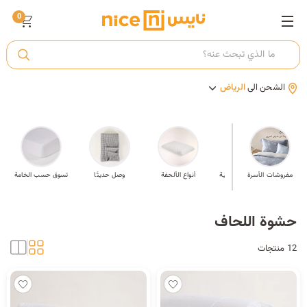
0
ت
الشحن الى
الرياض
أ
ك
اف
مفروشات الأسرة
أطقم اللحف وأغطية
أنواع الألحفة
وصل حديثَا
تسوق حسب الخامة
السرير
ي
حشوة اللحاف
12 منتجات