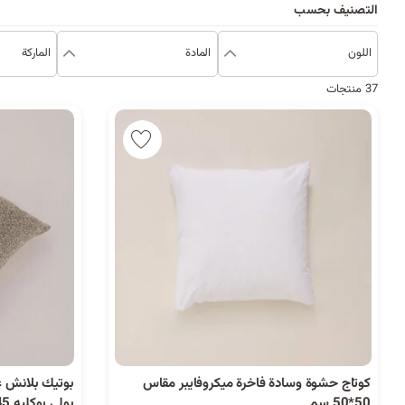
التصنيف بحسب
اللون
المادة
الماركة
37 منتجات
كوتاج حشوة وسادة فاخرة ميكروفايبر مقاس
بوتيك بلانش 
50*50 سم
بولي بوكليه 45*45سم، بيج