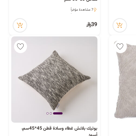
ا
ت
7 مشاهدة مؤخراً
7 مشاهدة مؤخراً
39
ا
ل
ب
بوتيك بلانش غطاء وسادة قطن 45*45سم،
أسود