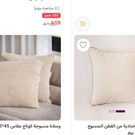
2 مشاهدة مؤخراً
2 مشاهدة مؤخراً
%25 خصم
59
79
خدادية من القطن المنسوج
وسادة منسوجة كوتاج مقاس 45*45 سم
بيج