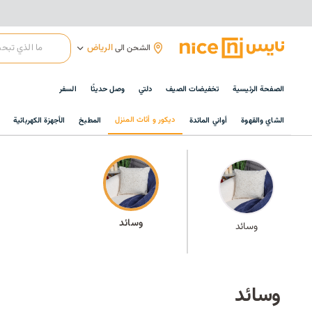
الرياض
الشحن الى
الصفحة الرئيسية
تخفيضات الصيف
دلتي
وصل حديثًا
السفر
ديكور و أثاث المنزل
الشاي والقهوة
أواني المائدة
المطبخ
الأجهزة الكهربائية
وسائد
وسائد
وسائد