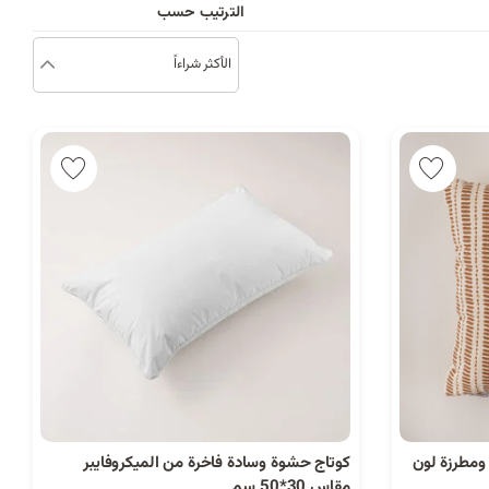
د
الترتيب حسب
الأكثر شراءاً
ب
ك
ل
ي
م
ة
ومطرزة لون
كوتاج حشوة وسادة فاخرة من الميكروفايبر
مقاس 30*50 سم