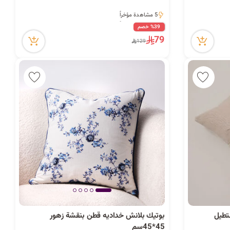
5 مشاهدة مؤخراً
5 مشاهدة مؤخراً
%39 خصم
79
129
تطيل
بوتيك بلانش خداديه قطن بنقشة زهور
45*45سم