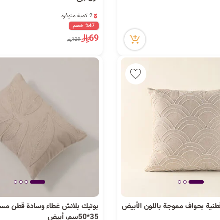
2 كمية متوفرة
5 مشاهدة مؤخراً
%47 خصم
2 كمية متوفرة
69
129
5 مشاهدة مؤخراً
طنية بحواف مموجة باللون الأبيض
بوتيك بلانش غطاء وسادة قطن مس
35*50سم، أبيض