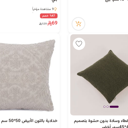
9 مشاهدة مؤخراً
9 مشاهدة مؤخراً
%47 خصم
69
129
غطاء وسادة بدون حشوة بتصميم
خدادية باللون الأبيض 50*50 سم