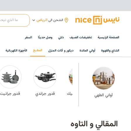
الرياض
الشحن الى
الصفحة الرئيسية
تخفيضات الصيف
دلتي
وصل حديثًا
السفر
المطبخ
الشاي والقهوة
أواني المائدة
ديكور و أثاث المنزل
الأجهزة الكهربائية
مقالي حديد
أطقم السيراميك
قدور جراندي
قدور جرانيت
أواني الطهي
المقالي و التاوه