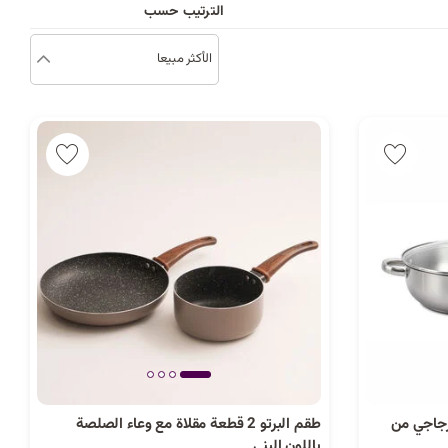
د
الترتيب حسب
الأكثر مبيعا
ب
ك
ل
ي
م
ة
زجاجي من
طقم البرتو 2 قطعة مقلاة مع وعاء الصلصة
باللون البني