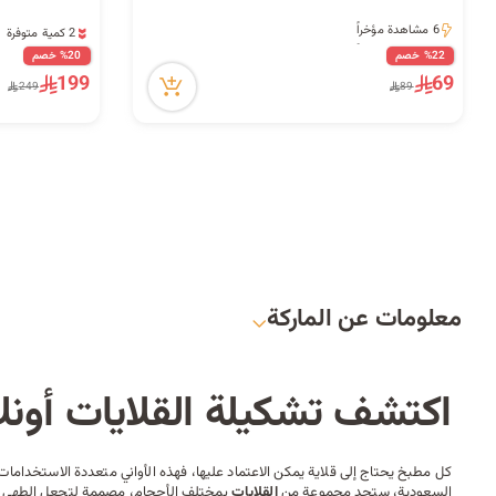
2 كمية متوفرة
6 مشاهدة مؤخراً
8 مشاهدة مؤخراً
6 مشاهدة مؤخراً
%22 خصم
%20 خصم
2 كمية متوفرة
199
69
249
89
8 مشاهدة مؤخراً
معلومات عن الماركة
اكتشف تشكيلة القلايات أونل
كل
مطبخ
يحتاج إلى قلاية يمكن الاعتماد عليها، فهذه الأواني متعددة الاستخدامات 
السعودية، ستجد مجموعة من
القلايات
بمختلف الأحجام، مصممة لتجعل الطهي ال