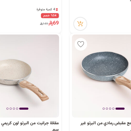
4 كمية متوفرة
7 مشاهدة مؤخراً
%54 خصم
4 كمية متوفرة
69
149
7 مشاهدة مؤخراً
مع مقبض رمادي من البرتو غير
سم