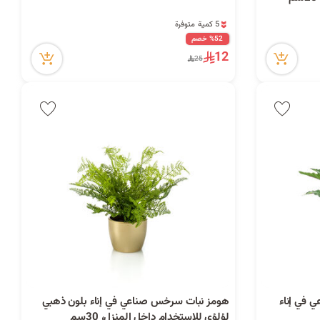
ح
1 مشاهدة مؤخراً
5 كمية متوفرة
1 مشاهدة مؤخراً
%52 خصم
12
25
ث
 في إناء
هومز نبات سرخس صناعي في إناء بلون ذهبي
لؤلؤي للاستخدام داخل المنزل، 30سم