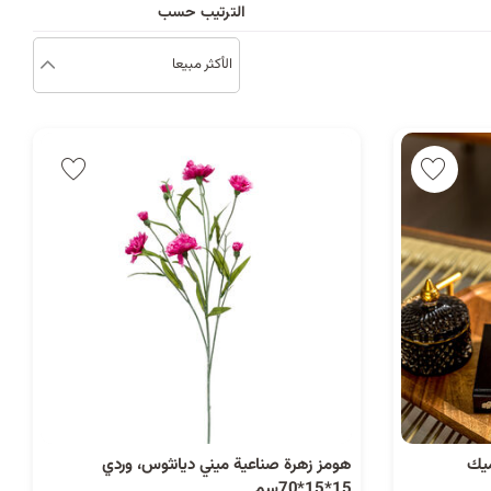
د
الترتيب حسب
الأكثر مبيعا
ب
ك
ل
ي
م
ة
ميك
هومز زهرة صناعية ميني ديانثوس، وردي
15*15*70سم