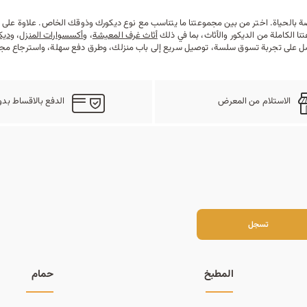
ضة بالحياة. اختر من بين مجموعتنا ما يتناسب مع نوع ديكورك وذوقك الخاص. علاوة على ذ
ا الكاملة من الديكور والأثاث، بما في ذلك
أثاث
غرف
المعيشة
، و
أكسسوارات المنزل
، و
ديك
 على تجربة تسوق سلسة، توصيل سريع إلى باب منزلك، وطرق دفع سهلة، واسترجاع مجان
الاستلام من المعرض
الدفع بالاقساط بدو
سجل
تسجل
المطبخ
حمام