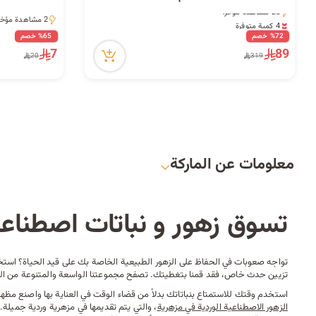
26 مشاهدة مؤخراً
2 مشاهدة مؤخراً
4 كمية متوفرة
2 مشاهدة مؤخراً
26 مشاهدة مؤخراً
%72 خصم
%65 خصم
7
89
20
319
معلومات عن الماركة
تسوق زهور و نباتات اصطناعي
تواجه صعوبات في الحفاظ على الزهور الطبيعية الخاصة بك على قيد الحياة؟ استخدم
تزيين حدث خاص، فقد قمنا بتغطيتك. تصفح مجموعتنا الواسعة والمتنوعة من الزهور
استخدم وقتك للاستمتاع بنباتاتك بدلاً من قضاء الوقت في العناية بها واصنع مظهرً
الزهور
الاصطناعية
الوردية
في
مزهرية
، والتي يتم تقديمها في مزهرية وردية جميلة