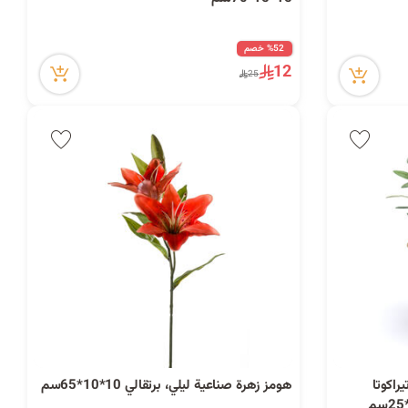
ا
ت
%52 خصم
12
25
ا
ل
ب
راكوتا
هومز زهرة صناعية ليلي، برتقالي 10*10*65سم
5 كمية متوفرة