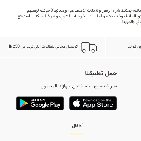
لك، يمكنك شراء الزهور والنباتات الاصطناعية وإهدائها لأحبائك لجعلهم
ور الحائط
، و
خداديات
، و
الجلسات
الخارجية
والشوي
، وغير ذلك الكثير. استمتع
ي والمزيد!
ن فوائد
توصيل مجاني للطلبات التي تزيد عن 250
حمل تطبيقنا
تجربة تسوق سلسة على جهازك المحمول.
أطفال