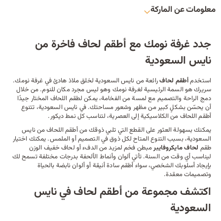
معلومات عن الماركة
جدد غرفة نومك مع أطقم لحاف فاخرة من
نايس السعودية
استخدم
أطقم لحاف
رائعة من نايس السعودية لخلق ملاذ هادئ في غرفة نومك.
سريرك
هو السمة الرئيسية لغرفة نومك وهو ليس مجرد مكان للنوم. من خلال
دمج الراحة والتصميم مع لمسة من الفخامة، يمكن لطقم اللحاف المختار جيدًا
أن يحسّن بشكلٍ كبير من مظهر وشعور مساحتك. في نايس السعودية، تتنوع
أطقم اللحاف من الكلاسيكية إلى العصرية، لتناسب كل نمط ديكور.
يمكنك بسهولة العثور على القطع التي تلبي ذوقك من أطقم اللحاف من نايس
السعودية، بسبب التنوع المتاح لكل ذوق في التصميم أو الملمس. يمكنك اختيار
طقم
لحاف مايكروفايبر
مبطن فخم لمزيد من الدفء أو لحاف خفيف الوزن
ليناسب أي وقت من السنة. تأتي ألوان وأنماط الألحفة بدرجات مختلفة تسمح لك
بإيجاد أسلوبك الشخصي، سواء أطقم سادة أنيقة أو ألوان نابضة بالحياة
وتصميمات معقدة.
اكتشف مجموعة من أطقم لحاف في نايس
السعودية