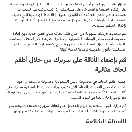
لخلق ملاذ هادئ، تعمل
أطقم لحاف سرير
ذات ألوان الباستيل الهادئة والبسيطة
على إضفاء النعومة والاسترخاء على مساحتك. إذا كنت ترغب في التعبير عن
نفسك، فاختر أطقم اللحاف ذات الألوان الغنية أو الأنماط الهندسية التي تضيف
الشخصية إلى
فراشك
. يتم تنسيق كل مجموعة مع قطع مثل
أغطية الوسائد
لإكمال المظهر بسهولة.
قم بتحديث غرفتك بسهولة من خلال طقم
لحاف سرير قطن
جديد دون إعادة
تصميما. أضف بعض الوسائد التكميلية أو بطانية منقوشة على لحافك، وستشعر
بالدفء. قم بتنسيق طقم اللحاف الخاص بك مع
إكسسوارات
السرير والستائر
المتناسقة بألوان تكميلية لإضافة لمسة أنيقة.
قم بإضفاء الأناقة على سريرك من خلال أطقم
لحاف مثالية
جميع أطقم اللحاف في مجموعة نايس السعودية مصنوعة باستخدام أجود
الخامات لضمان النعومة والمتانة التي تدوم طويلًا. مجموعتنا المختارة بعناية تعني
أنك ستجد بالتأكيد مجموعة اللحاف المثالية لإضفاء شعور جمالي على غرفة نومك
مع توفير راحة لا تضاهى للنوم السليم.
قم بزيارة نايس السعودية اليوم للحصول على
لحاف سرير
ومجموعة متنوعة من
أغطية السرير، والفراش، و
أغطية اللحاف
، واجعل غرفة نومك فريدة من نوعها.
الأسئلة الشائعة: