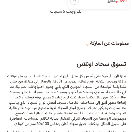
699
899
لقد وجدت 5 منتجات
معلومات عن الماركة
تسوق سجاد اونلاين
نظرًا لأن الأرضيات هي أساس كل منزل، فإن اختيار السجاد المناسب يجعل غرفتك
دافئة ومريحة للغاية. قم بإضافة المزيد من الأناقة والجمال إلى منزلك من خلال
تشكيلتنا الواسعة من السجاد المودرن الذي يلبي جميع احتياجاتك المنزلية، بما
في ذلك سجاد مطبخ، وسجاد غرف نوم، وسجاد مكاتب، وسجاد مداخل، وسجاد
صالة، وأكثر من ذلك بكثير! سواء كنت تريد إعادة تصميم غرفة نومك أو تريد
إضافة مظهر أنيق إلى مساحتك الخاصة، ستجد أفضل انواع السجاد الذي يناسب
مع أسلوبك وديكور منزلك. جميع أنواع السجاد لدينا مصنوع من مواد خام عالية
الجودة وتقنية طباعة عالية الدقة ستمنحك شعوراً بالراحة والرفاهية. تصفح
مجموعتنا الواسعة من السجاد التركي المختار بعناية لتلائم المساحات المعاصرة.
على سبيل المثال، يمكنك اختيار
سجاد قطن بمقاس 60x100 سم من كوتاج
.