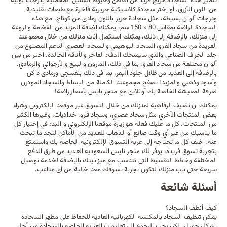
تتميز هذه السجادة مزيج فريد من القطن وخيوط الشنيل المخملية بدرجات لونية
من اللون الأزرق. أو إختر سجادة كلاسيكية حريرية فاخرة مع طبعات تقليدية
ودرجات ألوان بسيطة، مثل
سجادة حرير باللون رمادي من كوتاج
. مع هذه
السجادة الرائعة بمقاس 80 × 150 سم، يمكنك إضافة المزيد من الفخامة والروعة
إلى منزلك. بالإضافة إلى ذلك، يمكنك استكمال
أثاث منزلك
من خلال مجموعتنا
الفريدة من سجاد الفرو، السجاد البوهيمي والسجاد العصري الناعم المصنوع من
جلد الخراف الصناعي والذي سيمنحك الدفء الفاخر والأناقة الخالدة. اختر من بين
ألوان مختلفة من سجاد الفرو، بما في ذلك، المارون والبيج والأرجواني والرمادي.
بالإضافة إلى العديد من ظلال جلود البقر، بما في ذلك بنفسجي ورمادي داكن
وأسود وذهبي والمزيد! تصفح مجموعتنا الكاملة من البساط و
السجاد المودرن
لغرفة المعيشة الخاصة بك أونلاين مع
متجر نايس
بأسعار رائعة!
يمكنك ان تضيف الرفاهية لمنزلك من خلال التسوق عبر موقعنا الإلكتروني وشراء
بعض المنتجات الأخري مثل سجاد عصري، وسجاد فرو، خداديات، وغيرها الكثير
من المنتجات. كل ما عليك فعله هو زيارة موقعنا الإلكتروني و البدء في إختيار كل
ما يناسبك من غير أي وقت ضائع أو الذهاب للعديد من الأماكن لتجد ما تبحث
عنه. اضف كل ما تحتاجه إلى عربة التسوق الإلكترونية الخاصة بك واستمتع
بتجربة تسوق فريدة، يوفر لك متجر نايس السعودية العديد من طرق الدفع
المختلفة وخطط التقسيط التي تتناسب مع ميزانيتك بالإضافة لخدمة توصيل
سريعة حتي باب منزلك لتكون تجربة تسوقك معنا خالية من أي متاعب.
أسئلة شائعة
كيف أنظف السجاد؟
يمكن تنظيف السجاد بالمكنسة الكهربائية العادية للحفاظ على مظهر السجادة
بشكل جميل. لكن يجب الرجوع إلى تعليمات العناية الخاصة بالسجادة من أجل