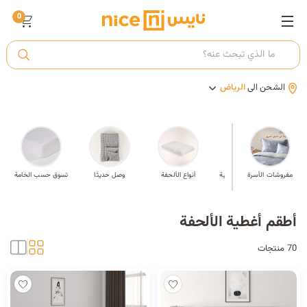
0
ت
الشحن الى
الرياض
أ
ك
اف
مفروشات الأسرة
أطقم اللحف وأغطية
أنواع الألحفة
وصل حديثَا
تسوق حسب الخامة
السرير
ي
أطقم أغطية الألحفة
70 منتجات