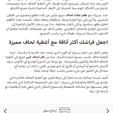
اللون بعد عدة غسلات وسيدوم لفترة طويلة. تأتي أغطية اللحاف لدينا بتصميمات
تتراوح من الأشكال الهندسية الحديثة إلى الأزهار الساحرة لتلبية جميع الأذواق.
جدد سريرك مع
طقم غطاء لحاف
مريح مكون من ثلاث قطع ومصنوع من القطن
المصري، والذي يأتي مع
أغطية وسائد
متطابقة وغطاء لحاف. صُممت هذه الأطقم
لخلق مظهر متناسق، وتأتي بألوان مختلفة، بدءًا من درجات الألوان الزاهية إلى
الباستيل الهادئ والمحايد التقليدي. بغض النظر عن تفضيلاتك للأنماط الزاهية أو
الأسلوب البسيط لسريرك، فهناك شيء يناسب الجميع.
اجعل فراشك أكثر أناقة مع أغطية لحاف مميزة
بغض النظر عن حجم سريرك أو اللون الذي تبحث عنه، فلدينا ما يناسبك. لدينا
أغطية لحاف تناسب جميع أحجام الأسرّة، بدءًا من
كفر لحاف كبير
كينج إلى أغطية
اللحاف الكاملة والكوين والمزدوجة. مع لوحة من التنوع الواسع في الألوان، سواء
الأبيض الناصع أو الرمادي أو الأزرق أو البورجوندي الغني، لذلك لن تواجه أي
مشاكل في العثور على شيء معين يناسب غرفة نومك تمامًا.
أضف لمسة جمالية جديدة تمامًا إلى غرفة النوم مع أغطية اللحاف الفاخرة التي
تجمع بين الأناقة والعملية في سريرك. اعثر على المجموعة المثالية التي تناسبك،
وقم بتنسيقها مع
ملاءاتك
المفضلة واستمتع بالمكان الذي تلتقي فيه الرفاهية مع
الراحة كل ليلة.
إرجاع سهل