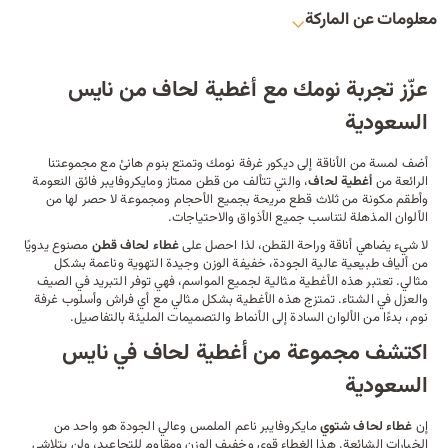
معلومات عن الماركة
عزّز تجربة نومك مع أغطية لحاف من نايس
السعودية
أضف لمسة من الأناقة إلى
ديكور
غرفة نومك وتمتع بنوم هانئ مع مجموعتنا
الرائعة من
أغطية لحاف
، والتي تتألف من قطن ممتاز ومايكروفايبر فائق النعومة
وأطقم مكونة من ثلاث قطع مريحة بجميع الأحجام ومجموعة لا حصر لها من
الألوان المذهلة لتناسب جميع الأذواق والاحتياجات.
لا شيء يضاهي أناقة وراحة القطن، لذا احصل على
غطاء لحاف قطن
مصنوع يدويًا
من ألياف طبيعية عالية الجودة، خفيفة الوزن وجيدة التهوية وناعمة بشكل
مثالي. تعتبر هذه الأغطية مثالية لجميع المواسم، فهي توفر التبريد في الصيف
والعزل في الشتاء. تمتزج هذه الأغطية بشكل مثالي مع أي
فراش
وأسلوب غرفة
نوم، بدءًا من الألوان السادة إلى الأنماط والتصميمات المليئة بالتفاصيل.
اكتشف مجموعة من أغطية لحاف في نايس
السعودية
إن
غطاء لحاف شتوي
مايكروفايبر ناعم الملمس وعالي الجودة هو واحد من
الخيارات الشائعة. هذا الغطاء قوي وخفيف الوزن ومقاوم للتجاعيد، ولن يتلاشى