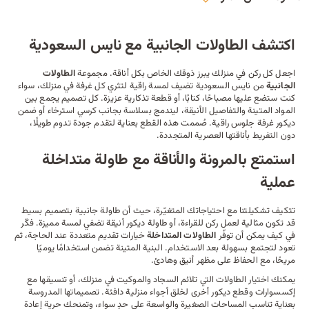
اكتشف الطاولات الجانبية مع نايس السعودية
اجعل كل ركن في منزلك يبرز ذوقك الخاص بكل أناقة. مجموعة
الطاولات
الجانبية
من نايس السعودية تضيف لمسة راقية لتثري كل غرفة في منزلك، سواء
كنت ستضع عليها مصباحًا، كتابًا، أو قطعة تذكارية عزيزة. كل تصميم يجمع بين
المواد المتينة والتفاصيل الأنيقة، ليندمج بسلاسة بجانب
كرسي استرخاء
أو ضمن
ديكور
غرفة جلوس راقية. صُممت هذه القطع بعناية لتقدم جودة تدوم طويلًا،
دون التفريط بأناقتها العصرية المتجددة.
استمتع بالمرونة والأناقة مع طاولة متداخلة
عملية
تتكيف تشكيلتنا مع احتياجاتك المتغيّرة، حيث أن طاولة جانبية بتصميم بسيط
قد تكون مثالية لعمل ركن للقراءة، أو طاولة ديكور أنيقة تضفي لمسة مميزة. فكّر
في كيف يمكن أن توفّر
الطاولات المتداخلة
خيارات تقديم متعددة عند الحاجة، ثم
تعود لتجتمع بسهولة بعد الاستخدام. البنية المتينة تضمن استخدامًا يوميًا
مريحًا، مع الحفاظ على مظهر أنيق وهادئ.
يمكنك اختيار الطاولات التي تلائم
السجاد
والموكيت في منزلك، أو تنسيقها مع
إكسسوارات وقطع ديكور أخرى لخلق أجواء منزلية دافئة. تصميماتها المدروسة
بعناية تناسب المساحات الصغيرة والواسعة على حدٍ سواء، وتمنحك حرية إعادة