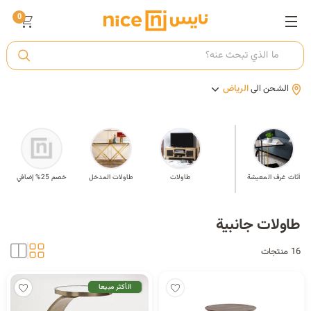
0
ت
الشحن الى
الرياض
أ
ك
مة
أثاث غرف المعيشة
طاولات جانبية
طاولات
طاولات المدخل
خصم 25% إضافي
ي
طاولات جانبية
16 منتجات
الأكثر مبيعا