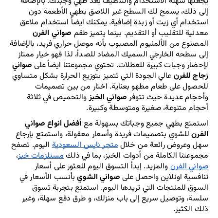
يجعلها سهلة الاستخدام والتنظيف بعد طهي وجبتك. بالإضافة 
إلى ذلك، يسمح لك السطح غير اللاصق بطهي الأطعمة دون 
استخدام أي زيت أو زبدة إضافية. يمكنك ايضاً استخدام ملاعق 
معدنية للتقليب أو التقديم. بينما يتميز طقم 
صواني الفرن
المصنوع من الألمنيوم المصبوب بأنه موصل حراري فريد، بالإضافة 
إلى سطحه الخارجي السميك المضاد للصدأ، لذا فهو خيار ممتاز 
لإحضار وجبات كبيرة للعطلات. تحتوي مجموعتنا ايضاً على 
صواني 
زجاج للفرن
 عالي الجودة التي تتميز بتوزيع الحرارة بشكل متساوي 
للحصول على طعام مطهو بعناية. اختار من بين تصميمات 
وأحجام عديدة حيث تتوفر 
صواني الخبز
 والتحميص في ثلاثة 
أحجام متنوعة، صغيرة ومتوسطة وكبيرة.
استمتع بطهي جميع وجباتك بسهولة مع 
أفضل انواع صواني 
الفرن
 للشوي بتصميمات فريدة وأسعار معقولة، واستمتع بإرجاع 
سهل وعروض رائعة من خلال 
متجر نايس السعودية
 اليوم. تصفح 
مجموعتنا الكاملة من أدوات الخبز، بما في ذلك 
مستلزمات خبز
، 
صواني الفرن
 والمزيد. إبدأ التسوق اليوم للعثور على أسعار 
تنافسية اونلاين واحصل على 
صواني الشوي
 بأنسب الأسعار في 
السوق للمنتجات التي تريدها اليوم. استمتع بتجربة تسوق 
سلسة، وتوصيل سريع إلى باب منزلك، و طرق دفع سهلة، وغير 
ذلك الكثير.