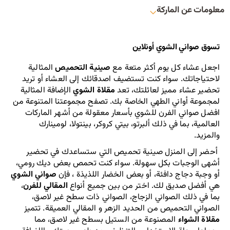
معلومات عن الماركة
تسوق صواني الشوي أونلاين
اجعل عشاء كل يوم أكثر متعة مع 
صينية التحميص
 المثالية 
لاحتياجاتك. سواء كنت تستضيف اصدقائك إلى العشاء أو تريد 
تحضير عشاء مميز لعائلتك، تعد 
مقلاة الشوي
 الإضافة المثالية 
لمجموعة أواني الطهي الخاصة بك. تصفح مجموعتنا المتنوعة من 
افضل صواني الفرن للشوي بأسعار معقولة من أشهر الماركات 
العالمية، بما في ذلك ألبرتو، بيتي كروكر، بينتولا، لومينارك 
والمزيد. 
 أحضر إلى المنزل صينية تحميص التي ستساعدك في تحضير 
أشهى الوجبات بكل سهولة. سواء كنت تحمص بعض ديك رومي، 
أو وجبة دجاج دافئة، أو بعض الخضار اللذيذة ، فإن 
صواني الشوي
هي أفضل صديق لك. اختر من بين جميع أنواع 
المقالي للفرن
، 
بما في ذلك الصواني الزجاج، الصواني ذات سطح غير لاصق، 
الصواني التحميص من الحديد الزهر و المقالي العميقة. تتميز 
مقلاة الشواء
 المصنوعة من الستيل بسطح غير لاصق، مما 