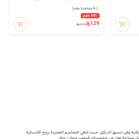
6 مشاهدة مؤخراً
6 مشاهدة مؤخراً
%41 خصم
129
219
قية وفن تنسيق الديكور، حيث تلتقي التصاميم العصرية بروح كلاسيكية
ل مساحة تعبّر عن شخصيتك بأسلوب متوازن وراقٍ.