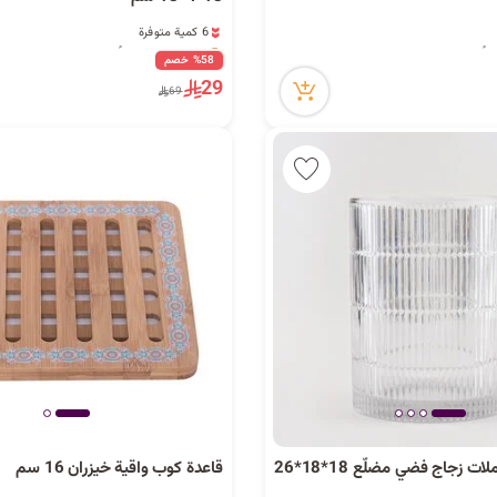
6 كمية متوفرة
11 مشاهدة مؤخراً
6 كمية متوفرة
%58 خصم
11 مشاهدة مؤخراً
29
69
هومز سلة مهملات زجاج فضي مضلّع 18*18*26
قاعدة كوب واقية خيزران 16 سم