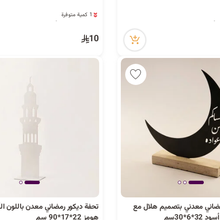
1 كمية متوفرة
2 مشاهدة مؤخراً
1 كمية متوفرة
2 مشاهدة مؤخراً
10
مضاني معدني بتصميم هلال مع
تحفة ديكور رمضاني معدن باللون ا
3*6*30سم
هومز 22*17*90 سم