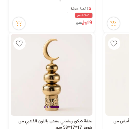
2 كمية متوفرة
8 مشاهدة مؤخراً
2 كمية متوفرة
%61 خصم
8 مشاهدة مؤخراً
19
49
لأبيض من
تحفة ديكور رمضاني معدن باللون الذهبي من
هومز 17*17*58 سم