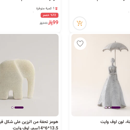
1 كمية متوفرة
1 مشاهدة مؤخراً
1 كمية متوفرة
%72 خصم
1 مشاهدة مؤخراً
99
349
نة، لون اوف وايت
هومز تحفة من الرزين على شكل في
13.5*6*14سم، اوف وايت