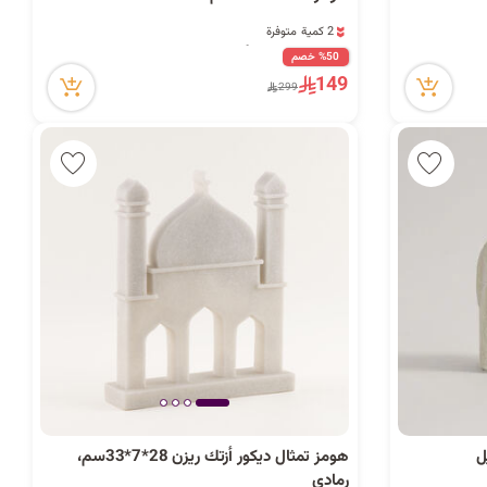
2 كمية متوفرة
12 مشاهدة مؤخراً
2 كمية متوفرة
%50 خصم
12 مشاهدة مؤخراً
149
299
ل
هومز تمثال ديكور أزتك ريزن 28*7*33سم،
رمادي