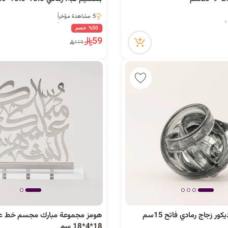
5 مشاهدة مؤخراً
5 مشاهدة مؤخراً
%50 خصم
59
119
ر زجاج رمادي فاتح 15سم
هومز مجموعة مبارك مجسم خط عر
18*4*18 سم