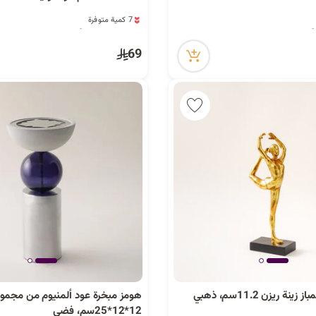
7 كمية متوفرة
4 مشاهدة مؤخراً
7 كمية متوفرة
4 مشاهدة مؤخراً
69
ة ريزن 11.2سم، ذهبي
هومز مبخرة عود ألمنيوم من مجمو
12*12*25سم، فضي