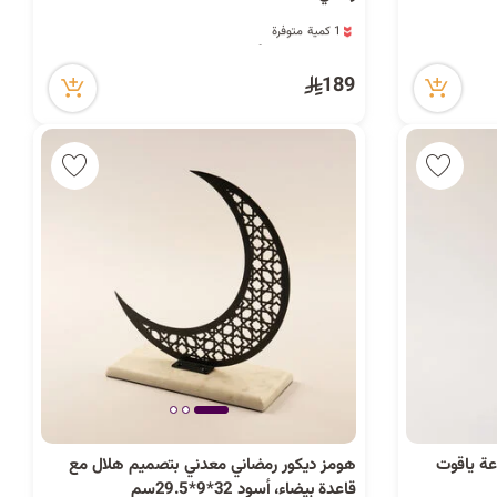
1 كمية متوفرة
3 مشاهدة مؤخراً
1 كمية متوفرة
3 مشاهدة مؤخراً
189
عة ياقوت
هومز ديكور رمضاني معدني بتصميم هلال مع
قاعدة بيضاء، أسود 32*9*29.5سم