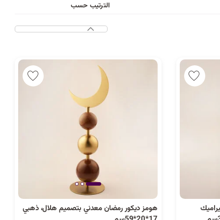
د
الترتيب حسب
ب
ك
ل
ي
م
ة
راميك
هومز ديكور رمضان معدني بتصميم هلال، ذهبي
17*20*59سم