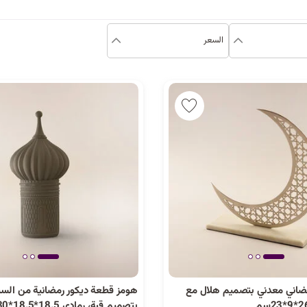
السعر
مضاني معدني بتصميم هلال مع
هومز قطعة ديكور رمضانية من السي
بتصميم قبة، رمادي 18.5*18.5*30سم