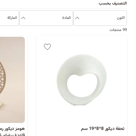
التصنيف بحسب
اللون
المادة
الماركة
99 منتجات
تحفة ديكور 8*8*19 سم
هومز ديكور ر
قاعدة بيضاء، 26*9*23سم