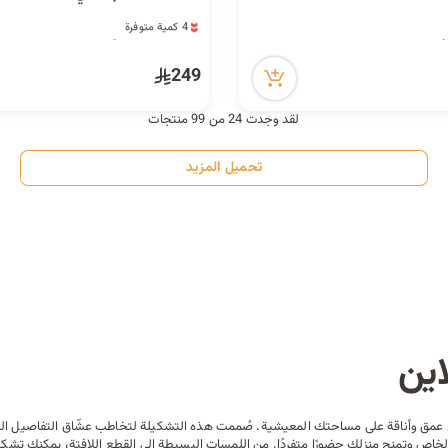
4 كمية متوفرة
9 مشاهدة مؤخراً
4 كمية متوفرة
9 مشاهدة مؤخراً
249
لقد وجدت 24 من 99 منتجات
تحميل المزيد
اين
 عمق وأناقة على مساحتك المعيشية. صُممت هذه التشكيلة لتخاطب عشّاق التفاصيل الرا
 وتمنح منزلك حضورًا متفردًا. من اللمسات البسيطة إلى القطع اللافتة، يمكنك تشكي