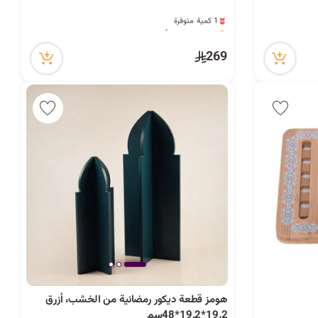
ح
1 كمية متوفرة
2 مشاهدة مؤخراً
1 كمية متوفرة
2 مشاهدة مؤخراً
269
ث
هومز قطعة ديكور رمضانية من الخشب، أزرق
19.2*19.2*48سم