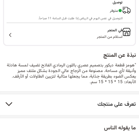
توصيل
ا
●
متوفر
التوصيل في نفس اليوم في الرياض إذا طلبت قبل الساعة 11 صباحاً.
في المتجر
ل
استلام من المتجر
نبذة عن المنتج
ب
"هومز قطعة ديكور بتصميم عصري باللون الرمادي الفاتح تضيف لمسة هادئة
وأنيقة لأي مساحة. مصنوعة من الزجاج عالي الجودة بشكل ملتف مميز
يعكس الضوء بطريقة جذابة، مما يجعلها مثالية لتزيين الطاولات أو الأرفف.
الأبعاد: 15 * 15 * 15 سم.
ح
تعرف على منتجك
ث
ما يقوله الناس