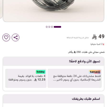
د
ك
ل
49
2 كمية متوفرة
شامل ضريبة القيمة المضافة
14 مشاهدة مؤخراً
2 كمية متوفرة
14 مشاهدة مؤخراً
م
شحن مجاني على طلبات 250
وأكثر
تسوق الآن وادفع لاحقًا!
ا
قسّط مشترياتك على 24 دفعة متوافقة مع
4 دفعات بلا فوائد بقيمة
الشريعة الإسلامية، بدون أي رسوم تأخير.....
12.25
. بدون رسوم، ومتوافقة
تعرف على المزيد
مع أحكام الشريعة.
ت
استلم طلبك بطريقتك