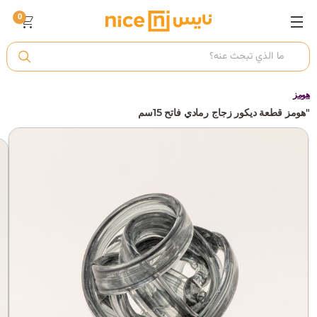
0
ت
أ
هومز
"هومز قطعة ديكور زجاج رمادي فاتح 15سم
ك
ي