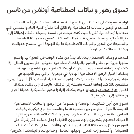
تسوق زهور و نباتات اصطناعية أونلاين من نايس
تواجه صعوبات في الحفاظ على الزهور الطبيعية الخاصة بك على قيد الحياة؟
استخدم الزهور والنباتات الاصطناعية ولا تقلق أبدًا بشأن كمية الماء والشمس التي
تحتاجها أزهارك مرة أخرى! سواء كنت تبحث عن لمسة بسيطة لإضفاء إشراقة إلى
منزلك أو تزيين حدث خاص، فقد قمنا بتغطيتك. تصفح مجموعتنا الواسعة
والمتنوعة من الزهور والنباتات الاصطناعية عالية الجودة التي ستمنح حديقتك
ومنزلك جمالًا يدوم طويلاً.
استخدم وقتك للاستمتاع بنباتاتك بدلاً من قضاء الوقت في العناية بها واصنع
مظهرًا جريئًا من خلال الزهور والنباتات الاصطناعية للديكور. على سبيل المثال، إذا
كنت تريد إضافة لمسة مميزة لمنزلك أو مكتبك لمزيد من الشعور بالبهجة،
يمكنك اختيار
الزهور
الاصطناعية
الوردية
في
مزهرية
، والتي يتم تقديمها في
مزهرية وردية جميلة. مع تنسيقات الزهور الاصطناعية الرائعة بظلال اللون الوردي،
ستضمن بالتأكيد إضافة لمسة منعشة إلى غرفتك. بالإضافة إلى ذلك، يمكنك
اختيار
زهرة
اصطناعية
حمراء
حيث يمكنك إقرانها بزهور بلاستيكية جميلة أخرى
وإضافتها إلى ديكور منزلك.
تسوق من أجل تشكيلتنا الواسعة والمتنوعة من الزهور والنباتات الاصطناعية
النابضة بالحياة. اختر من بين مجموعتنا ما يتناسب مع نوع ديكورك وذوقك
الخاص. علاوة على ذلك، يمكنك شراء الزهور والنباتات الاصطناعية وإهدائها
لأحبائك لجعلهم يشعرون بأنهم مميزون للغاية. اجعل منزلك أكثر إشراقًا على
الفور من خلال مجموعتنا الكاملة من الديكور والأثاث، بما في ذلك
أثاث
غرف
المعيشة
، و
أكسسوارات المنزل
، و
ديكور الحائط
، و
خداديات
، و
الجلسات
الخارجية