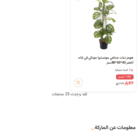
هومز نبات صناعي مونستيرا مونكي في إناء،
أخضر 40*40*80سم
2 كمية متوفرة
11 مشاهدة مؤخراً
%55 خصم
2 كمية متوفرة
89
199
11 مشاهدة مؤخراً
لقد وجدت 23 منتجات
معلومات عن الماركة