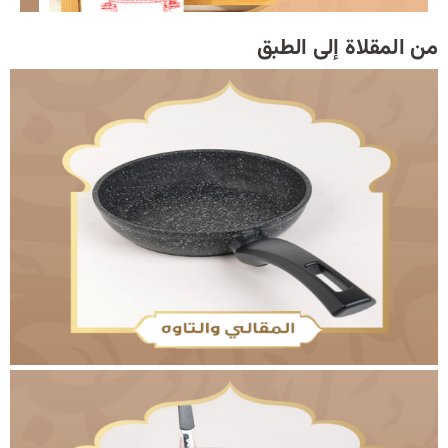
د
ك
من المقلاة إلى الطبق
ل
م
ا
ت