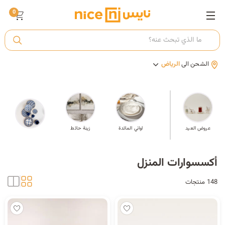
0
ت
الشحن الى
الرياض
أ
ك
مة
عروض العيد
اواني المائدة
زينة حائط
ي
أكسسوارات المنزل
148 منتجات