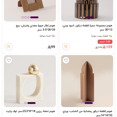
هومز مجموعة سمرة قطعة ديكور، أسود وبني،
هومز إطار صورة معدني وخيش، بيج
13*20 سم
20*26*3.5 سم
1 قطعة بيعت مؤخراً
3 كمية متوفرة
8 مشاهدة مؤخراً
3 كمية متوفرة
%35 خصم
1 قطعة بيعت مؤخراً
99
129
199
8 مشاهدة مؤخراً
هومز قطعة ديكور رمضانية من الخشب، وردي
هومز تحفة ريزين 18*8*25.5سم، اوف وايت
8 كمية متوفرة
1 كمية متوفرة
35*14*14سم