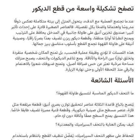
تصفح تشكيلة واسعة من قطع الديكور
عندما تجتمع العملية مع الدفء، يتحول المنزل إلى بيئة متكاملة تعكس ذوقًا
مدروسًا واهتمامًا واضحًا بكل تفصيلة، فالعناصر الصغيرة قادرة على إحداث تأثير
كبير؛
صندوق
تخزين أنيق على
طاولة جانبية
في المدخل يحافظ على الترتيب
ويمنح انطباعًا أوليًا منظمًا، وقطعة ديكور ريزن تضيف بعدًا بصريًا راقيًا، وصينية
أنيقة على طاولة القهوة تجمع القطع بأسلوب متناسق يبرز جمالها.
هذه اللمسات لا تؤدي وظيفة عملية فحسب، بل تمنح المكان شخصية متفردة
وتخلق توازنًا بين الراحة والأناقة. ومع تناغم الديكورات والتحف، يصبح منزلك
مساحة مرحّبة تعبّر عن حس ضيافة أصيل، وتمنح ضيوفك شعورًا بالاهتمام
والرقي منذ اللحظة الأولى وحتى نهاية الزيارة.
الأسئلة الشائعة
ما التحف الديكور المناسبة لتنسيق طاولة القهوة؟
يُنصح باتباع قاعدة الثلاثة عناصر لتحقيق توازن بصري أنيق: قطعة مرتفعة مثل
فازة، عنصر مسطح مثل صينية ديكورية، وقطعة فنية مميزة تضيف طابعًا خاصًا.
هذا التنسيق يمنح السطح عمقًا وأناقة دون ازدحام.
كيف يمكن العناية بالتحف السيراميك والمعدنية؟
للحفاظ على مظهر التحف السيراميك، يُفضّل تنظيف القطع بانتظام باستخدام