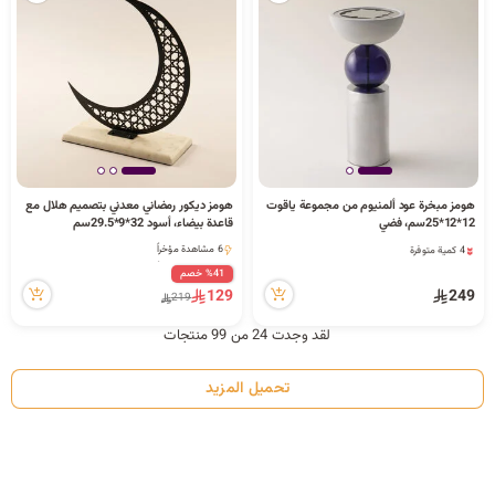
هومز مبخرة عود ألمنيوم من مجموعة ياقوت
هومز ديكور رمضاني معدني بتصميم هلال مع
4 كمية متوفرة
12*12*25سم، فضي
قاعدة بيضاء، أسود 32*9*29.5سم
10 مشاهدة مؤخراً
6 مشاهدة مؤخراً
4 كمية متوفرة
6 مشاهدة مؤخراً
10 مشاهدة مؤخراً
%41 خصم
129
249
219
لقد وجدت 24 من 99 منتجات
تحميل المزيد