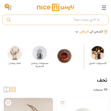
0
ت
الشحن الى
الرياض
أ
ك
صحون
أكسسوارات المنزل
إطارات صور
مجموعات رمضان
تحف رمضان
الحصرية
ي
تحف
99 منتجات