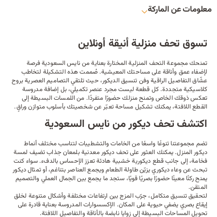
معلومات عن الماركة
تسوق تحف منزلية أنيقة أونلاين
تمنحك مجموعة التحف المنزلية المختارة بعناية من نايس السعودية فرصة
لإضفاء عمق وأناقة على مساحتك المعيشية. صُممت هذه التشكيلة لتخاطب
عشّاق التفاصيل الراقية وفن تنسيق الديكور، حيث تلتقي التصاميم العصرية بروح
كلاسيكية متجددة. كل قطعة ليست مجرد عنصر تكميلي، بل إضافة مدروسة
تعكس ذوقك الخاص وتمنح منزلك حضورًا متفردًا. من اللمسات البسيطة إلى
القطع اللافتة، يمكنك تشكيل مساحة تعبّر عن شخصيتك بأسلوب متوازن وراقٍ.
اكتشف تحف ديكور من نايس السعودية
تضم مجموعتنا تنوعًا واسعًا من الخامات والتشطيبات لتناسب مختلف أنماط
ديكور المنزل
. يمكنك العثور على تحف ديكور معدنية بلمعان جذاب تضيف لمسة
فخامة، إلى جانب قطع ديكورية خشبية هادئة تعزز الإحساس بالدفء. سواء كنت
تبحث عن
وعاء
ديكوري يزيّن
طاولة الطعام
ويجمع العناصر بتناغم، أو تمثال ديكور
يمنح ركنًا معينًا حضورًا بصريًا قويًا، ستجد ما يجمع بين الجمال العملي والتصميم
المتقن.
لتحقيق تنسيق متكامل، جرّب المزج بين ارتفاعات مختلفة وأشكال متنوعة لخلق
إيقاع بصري يضفي حيوية على المكان. الإكسسوارات المدروسة بعناية قادرة على
تحويل المساحات البسيطة إلى زوايا نابضة بالأناقة والتفاصيل اللافتة.