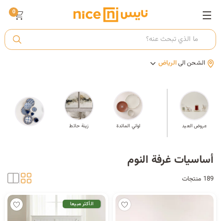
0
ت
الشحن الى
الرياض
أ
ك
مة
عروض العيد
اواني المائدة
زينة حائط
ي
أساسيات غرفة النوم
189 منتجات
الأكثر مبيعا