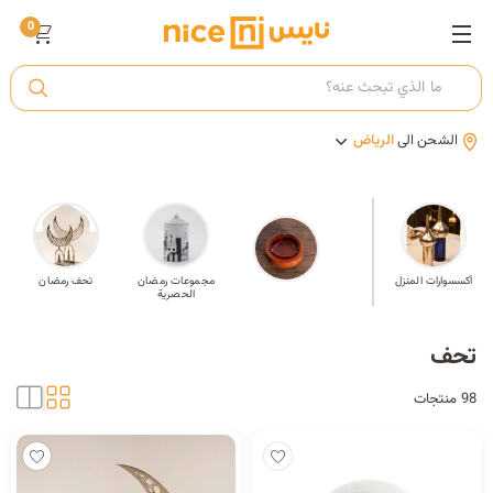
0
ت
الشحن الى
الرياض
أ
ك
صحون
أكسسوارات المنزل
إطارات صور
مجموعات رمضان
تحف رمضان
الحصرية
ي
تحف
98 منتجات