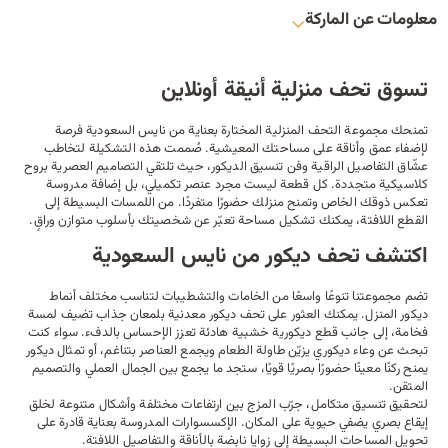
معلومات عن الماركة
تسوق تحف منزلية أنيقة أونلاين
تمنحك مجموعة التحف المنزلية المختارة بعناية من نايس السعودية فرصة
لإضفاء عمق وأناقة على مساحتك المعيشية. صُممت هذه التشكيلة لتخاطب
عشّاق التفاصيل الراقية وفن تنسيق الديكور، حيث تلتقي التصاميم العصرية بروح
كلاسيكية متجددة. كل قطعة ليست مجرد عنصر تكميلي، بل إضافة مدروسة
تعكس ذوقك الخاص وتمنح منزلك حضورًا متفردًا. من اللمسات البسيطة إلى
القطع اللافتة، يمكنك تشكيل مساحة تعبّر عن شخصيتك بأسلوب متوازن وراقٍ.
اكتشف تحف ديكور من نايس السعودية
تضم مجموعتنا تنوعًا واسعًا من الخامات والتشطيبات لتناسب مختلف أنماط
ديكور المنزل
. يمكنك العثور على تحف ديكور معدنية بلمعان جذاب تضيف لمسة
فخامة، إلى جانب قطع ديكورية خشبية هادئة تعزز الإحساس بالدفء. سواء كنت
تبحث عن
وعاء
ديكوري يزيّن
طاولة الطعام
ويجمع العناصر بتناغم، أو تمثال ديكور
يمنح ركنًا معينًا حضورًا بصريًا قويًا، ستجد ما يجمع بين الجمال العملي والتصميم
المتقن.
لتحقيق تنسيق متكامل، جرّب المزج بين ارتفاعات مختلفة وأشكال متنوعة لخلق
إيقاع بصري يضفي حيوية على المكان. الإكسسوارات المدروسة بعناية قادرة على
تحويل المساحات البسيطة إلى زوايا نابضة بالأناقة والتفاصيل اللافتة.