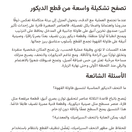
تصفح تشكيلة واسعة من قطع الديكور
عندما تجتمع العملية مع الدفء، يتحول المنزل إلى بيئة متكاملة تعكس ذوقًا
مدروسًا واهتمامًا واضحًا بكل تفصيلة، فالعناصر الصغيرة قادرة على إحداث تأثير
كبير؛
صندوق
تخزين أنيق على
طاولة جانبية
في المدخل يحافظ على الترتيب
ويمنح انطباعًا أوليًا منظمًا، وقطعة ديكور ريزن تضيف بعدًا بصريًا راقيًا، وصينية
أنيقة على طاولة القهوة تجمع القطع بأسلوب متناسق يبرز جمالها.
هذه اللمسات لا تؤدي وظيفة عملية فحسب، بل تمنح المكان شخصية متفردة
وتخلق توازنًا بين الراحة والأناقة. ومع تناغم الديكورات والتحف، يصبح منزلك
مساحة مرحّبة تعبّر عن حس ضيافة أصيل، وتمنح ضيوفك شعورًا بالاهتمام
والرقي منذ اللحظة الأولى وحتى نهاية الزيارة.
الأسئلة الشائعة
ما التحف الديكور المناسبة لتنسيق طاولة القهوة؟
يُنصح باتباع قاعدة الثلاثة عناصر لتحقيق توازن بصري أنيق: قطعة مرتفعة مثل
فازة، عنصر مسطح مثل صينية ديكورية، وقطعة فنية مميزة تضيف طابعًا خاصًا.
هذا التنسيق يمنح السطح عمقًا وأناقة دون ازدحام.
كيف يمكن العناية بالتحف السيراميك والمعدنية؟
للحفاظ على مظهر التحف السيراميك، يُفضّل تنظيف القطع بانتظام باستخدام