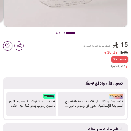
د
ك
ل
15
شامل ضريبة القيمة المضافة
35
وفر 20
3 كمية متوفرة
%57 خصم
م
6 مشاهدة مؤخراً
3 كمية متوفرة
6 مشاهدة مؤخراً
تسوق الآن وادفع لاحقًا!
ا
قسّط مشترياتك على 24 دفعة متوافقة مع
4 دفعات بلا فوائد بقيمة
3.75
الشريعة الإسلامية، بدون أي رسوم تأخير.....
. بدون رسوم، ومتوافقة مع أحكام
تعرف على المزيد
الشريعة.
ت
استلم طلبك بطريقتك