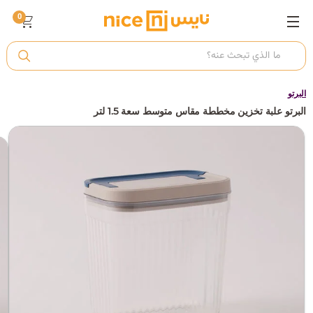
0
ت
أ
البرتو
البرتو علبة تخزين مخططة مقاس متوسط سعة 1.5 لتر
ك
ي