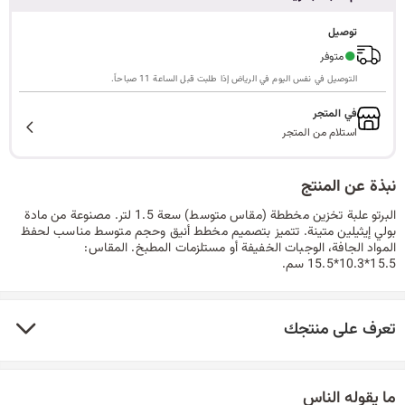
ا
توصيل
●
متوفر
التوصيل في نفس اليوم في الرياض إذا طلبت قبل الساعة 11 صباحاً.
ل
في المتجر
استلام من المتجر
ب
نبذة عن المنتج
البرتو علبة تخزين مخططة (مقاس متوسط) سعة 1.5 لتر. مصنوعة من مادة
بولي إيثيلين متينة. تتميز بتصميم مخطط أنيق وحجم متوسط مناسب لحفظ
المواد الجافة، الوجبات الخفيفة أو مستلزمات المطبخ. المقاس:
ح
15.5*10.3*15.5 سم.
تعرف على منتجك
ث
ما يقوله الناس