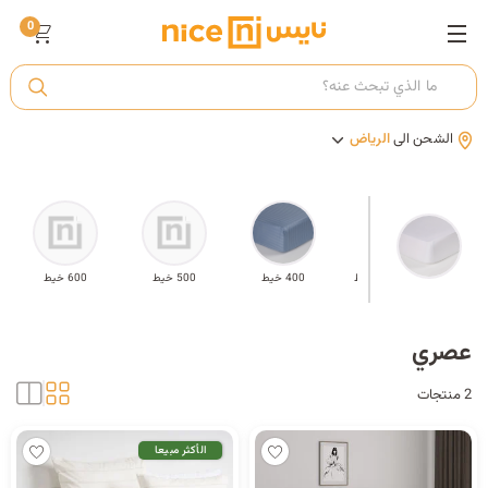
0
ت
الشحن الى
الرياض
أ
ك
ئة
200 - 300 خيط
400 خيط
500 خيط
600 خيط
ي
عصري
2 منتجات
الأكثر مبيعا