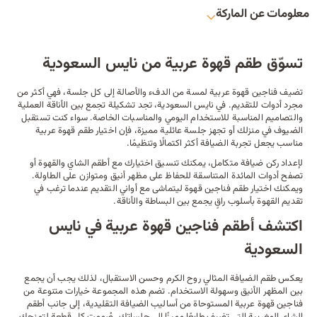
معلومات عن الماركة
تسوّق طقم قهوة عربية من نايس السعودية
تضيف فناجين قهوة عربية لمسة من الدفء والأصالة إلى كل جلسة، فهي أكثر من
مجرد أدوات للتقديم. في نايس السعودية، تجد تشكيلة تجمع بين الأناقة العملية
والتصاميم المناسبة للاستخدام اليومي والمناسبات الخاصة. سواء كنت تستقبل
الضيوف في منزلك أو تجهز جلسة عائلية مميزة، فإن اختيار طقم قهوة عربية
مناسب يجعل تجربة الضيافة أكثر اكتمالًا وتنظيمًا.
لإعداد ركن ضيافة متكامل، يمكنك تنسيق اختيارك مع
أطقم الشاي والقهوة
أو
تصفح أدوات المائدة المتناسقة للحفاظ على مظهر أنيق ومتوازن على الطاولة.
ويمكنك اختيار طقم فناجين قهوة ليتماشى مع
أواني التقديم
عندما ترغب في
تقديم القهوة بأسلوب راقٍ يجمع بين البساطة والأناقة.
اكتشف أطقم فناجين قهوة عربية في نايس
السعودية
يعكس طقم الضيافة المثالي روح الكرم وحسن الاستقبال، لذلك يجب أن يجمع
بين المظهر الأنيق وسهولة الاستخدام. تضم هذه المجموعة خيارات متنوعة من
فناجين قهوة عربية المستوحاة من أساليب الضيافة التقليدية، إلى جانب
أطقم