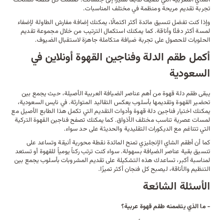
الشاي المغربية
التي تضيف طابعًا مميزًا إلى جلساتك. صُممت كل قطعة لتمنحك
تجربة تقديم مريحة ومنظمة في مختلف المناسبات.
وإذا كنت تفضل تنسيق مائدة أكثر اكتمالًا، يمكنك إضافة مفارش الطاولة لإضفاء
لمسة أكثر دفئًا وأناقة. كما يمكنك استكمال الترتيب من خلال مجموعة تقديم
الحلويات للحصول على تجربة ضيافة متكاملة جاهزة لاستقبال الضيوف.
أكمل طقم الدلة وفناجين القهوة أونلاين في
السعودية
يبقى طقم دلة قهوة من أهم عناصر الضيافة العربية الأصيلة، حيث يجمع بين
تحضير القهوة وتقديمها بأسلوب يعكس التقاليد المتوارثة. في نايس السعودية،
يمكنك اختيار فناجين دلة قهوة وأدوات التقديم التي تكمل هذا الطابع الأصيل مع
لمسات عصرية تناسب مختلف الأذواق. كما يمكنك تصفح
فناجين القهوة التركية
التي تتناغم مع الديكورات التقليدية والحديثة على حد سواء.
كما أن
أطقم الشاي الإنجليزي
تمنح المائدة نقطة محورية أنيقة وتساعد على
تنسيق بقية عناصر الضيافة بسهولة. سواء كنت ترتب ركناً يومياً للقهوة أو تستعد
لمناسبة أكبر، تساعدك هذه التشكيلة على تقديم المشروبات بأسلوب يجمع بين
التنظيم والأناقة، ليصبح كل فنجان أكثر تميزًا.
الأسئلة الشائعة
- ما الذي يتضمنه طقم قهوة عربية؟