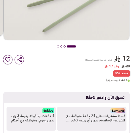
د
ك
ل
12
شامل ضريبة القيمة المضافة
م
29
وفر 17
1 قطعة بيعت مؤخراً
%59 خصم
3 مشاهدة مؤخراً
1 قطعة بيعت مؤخراً
3 مشاهدة مؤخراً
ا
تسوق الآن وادفع لاحقًا!
ت
قسّط مشترياتك على 24 دفعة متوافقة مع
4 دفعات بلا فوائد بقيمة
3
.
الشريعة الإسلامية، بدون أي رسوم تأخير.....
بدون رسوم، ومتوافقة مع أحكام
تعرف على المزيد
الشريعة.