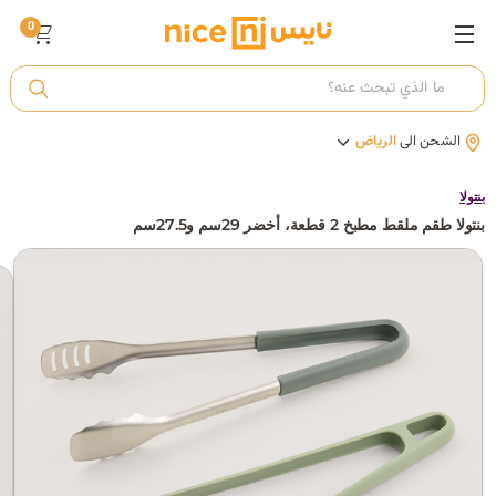
0
ت
الشحن الى
الرياض
أ
بنتولا
بنتولا طقم ملقط مطبخ 2 قطعة، أخضر 29سم و27.5سم
ك
ي