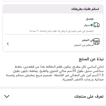
ا
استلم طلبك بطريقتك
توصيل
●
متوفر
ل
التوصيل في نفس اليوم في الرياض إذا طلبت قبل الساعة 11 صباحاً.
في المتجر
استلام من المتجر
ب
نبذة عن المنتج
ثنائي أساسي لكل مطبخ، يتكون طقم الملاقط هذا من قطعتين: ملقط
ح
ستانلس ستيل بطول 29سم مثالي للشوي والطبخ، وملقط نايلون بطول
27.5سم آمن على المقالي غير اللاصقة. تصميم مريح بمقبض محكم ولمسة
جمالية بدرجات الأخضر العصرية.
ث
تعرف على منتجك