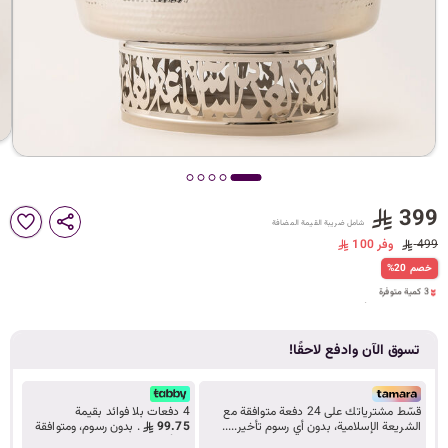
د
ك
ل
م
399
شامل ضريبة القيمة المضافة
499
وفر 100
3 كمية متوفرة
%20 خصم
19 مشاهدة مؤخراً
3 كمية متوفرة
ا
19 مشاهدة مؤخراً
تسوق الآن وادفع لاحقًا!
ت
قسّط مشترياتك على 24 دفعة متوافقة مع
4 دفعات بلا فوائد بقيمة
الشريعة الإسلامية، بدون أي رسوم تأخير.....
99.75
. بدون رسوم، ومتوافقة
تعرف على المزيد
مع أحكام الشريعة.