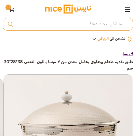
0
ت
الشحن الى
الرياض
أ
لا ميسا
طبق تقديم طعام بيضاوي بحامل معدن من لا ميسا باللون الفضي 38*28*30
ك
سم
ي