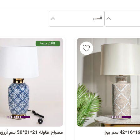
السعر
الأكثر مبيعا
مصباح طاولة 21*21*50 سم أزرق و ذهبي
2 كمية متوفرة