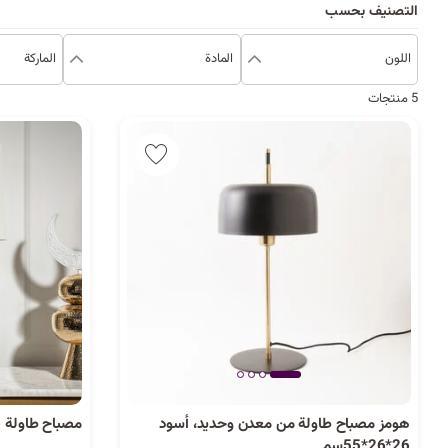
التصنيف بحسب
اللون
المادة
الماركة
5 منتجات
هومز مصباح طاولة من معدن وحديد، أسود
مصباح طاولة 16*16*42 سم بيج
1 كمية متوفرة
1 كمية متوفرة
26*26*55سم