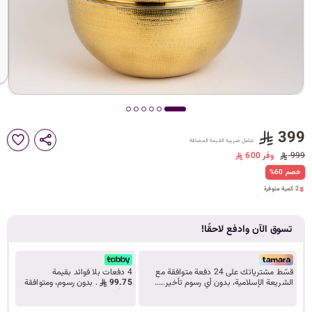
د
ك
ل
399
شامل ضريبة القيمة المضافة
م
999
وفر 600
2 كمية متوفرة
%60 خصم
2 مشاهدة مؤخراً
2 كمية متوفرة
2 مشاهدة مؤخراً
ا
تسوق الآن وادفع لاحقًا!
ت
قسّط مشترياتك على 24 دفعة متوافقة مع
4 دفعات بلا فوائد بقيمة
الشريعة الإسلامية، بدون أي رسوم تأخير.....
99.75
. بدون رسوم، ومتوافقة
تعرف على المزيد
مع أحكام الشريعة.