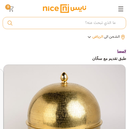
0
ت
الشحن الى
الرياض
أ
لاميسا
طبق تقديم مع سخّان
ك
ي