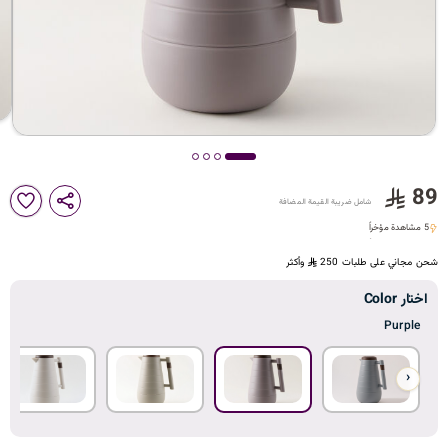
د
ك
ل
89
شامل ضريبة القيمة المضافة
م
5 مشاهدة مؤخراً
5 مشاهدة مؤخراً
شحن مجاني على طلبات 250
وأكثر
ا
اختار Color
Purple
‹
ت