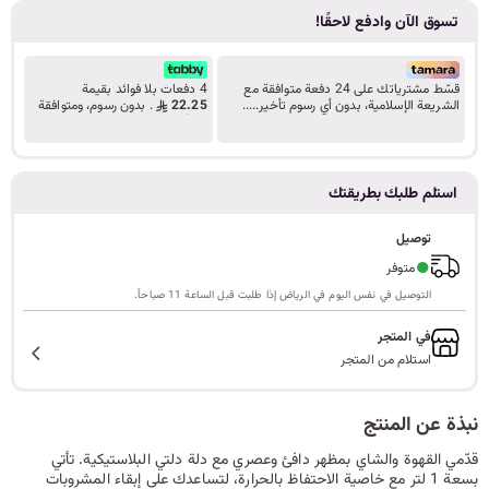
تسوق الآن وادفع لاحقًا!
ا
قسّط مشترياتك على 24 دفعة متوافقة مع
4 دفعات بلا فوائد بقيمة
الشريعة الإسلامية، بدون أي رسوم تأخير.....
22.25
. بدون رسوم، ومتوافقة
ل
تعرف على المزيد
مع أحكام الشريعة.
استلم طلبك بطريقتك
ب
توصيل
●
متوفر
التوصيل في نفس اليوم في الرياض إذا طلبت قبل الساعة 11 صباحاً.
ح
في المتجر
استلام من المتجر
ث
نبذة عن المنتج
قدّمي القهوة والشاي بمظهر دافئ وعصري مع دلة دلتي البلاستيكية. تأتي
بسعة 1 لتر مع خاصية الاحتفاظ بالحرارة، لتساعدك على إبقاء المشروبات