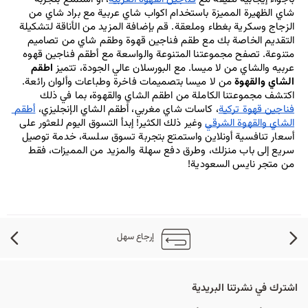
شاي الظهيرة المميزة باستخدام اكواب شاي عربية مع براد شاي
من 
الزجاج وسكرية بغطاء وملعقة. قم بإضافة المزيد من الأناقة لتشكيلة 
التقديم الخاصة بك مع طقم فناجين قهوة وطقم شاي من تصاميم 
متنوعة. تصفح مجموعتنا المتنوعة والواسعة مع أطقم فناجين قهوه 
عربيه والشاي من لا ميسا. مع البورسلان عالي الجودة، تتميز 
اطقم 
الشاي والقهوة
 من لا ميسا بتصميمات فاخرة وطباعات وألوان رائعة. 
اكتشف مجموعتنا الكاملة من اطقم الشاي والقهوة
،
 بما في ذلك 
فناجين قهوة تركية
، كاسات شاي مغربي، أطقم الشاي الإنجليزي، 
أطقم 
الشاي والقهوة الشرقي
 وغير ذلك الكثير! إبدأ التسوق اليوم للعثور على 
أسعار تنافسية أونلاين واستمتع بتجربة تسوق سلسة، خدمة توصيل 
سريع إلى باب منزلك، وطرق دفع سهلة والمزيد من المميزات، فقط 
من متجر نايس السعودية!
إرجاع سهل
اشترك في نشرتنا البريدية