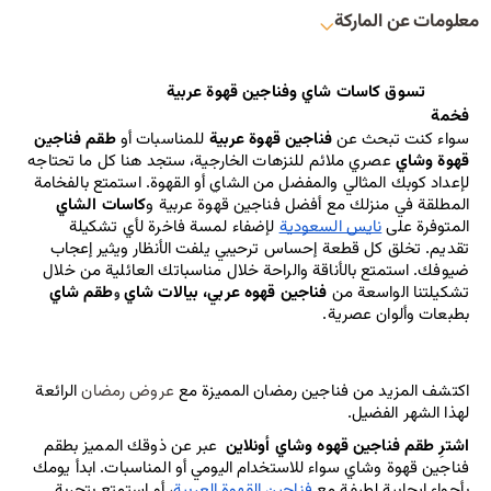
معلومات عن الماركة
تسوق كاسات شاي وفناجين قهوة عربية 
فخمة
سواء كنت تبحث عن 
فناجين قهوة عربية
للمناسبات أو 
طقم فناجين 
قهوة وشاي
 عصري ملائم للنزهات الخارجية، ستجد هنا كل ما تحتاجه 
لإعداد كوبك المثالي والمفضل من الشاي أو القهوة. استمتع بالفخامة 
المطلقة في منزلك مع أفضل 
فناجين قهوة عربية 
و
كاسات الشاي
المتوفرة على 
نايس السعودية
 لإضفاء لمسة فاخرة لأي تشكيلة 
تقديم. تخلق كل قطعة إحساس ترحيبي يلفت الأنظار ويثير إعجاب 
ضيوفك. استمتع بالأناقة والراحة خلال مناسباتك العائلية من خلال 
تشكيلتنا الواسعة من
 فناجين قهوه عربي، بيالات شاي
طقم شاي 
 و
بطبعات وألوان عصرية.
اكتشف المزيد من فناجين رمضان المميزة مع 
عروض رمضان
 الرائعة 
لهذا الشهر الفضيل.
اشترِ طقم فناجين قهوه وشاي أونلاين 
عبر عن ذوقك المميز بطقم 
فناجين قهوة وشاي سواء للاستخدام اليومي أو المناسبات. ابدأ يومك 
بأجواء إيجابية لطيفة مع 
فناجين القهوة العربية
، أو استمتع بتجربة 