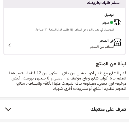
استلم طلبك بطريقتك
ا
توصيل
●
متوفر
التوصيل في نفس اليوم في الرياض إذا طلبت قبل الساعة 11 صباحاً.
ل
في المتجر
استلام من المتجر
ب
نبذة عن المنتج
قدم الشاي مع طقم أكواب شاي من دلتي، المكون من 12 قطعة. يتميز هذا
الطقم بـ 6 أكواب شاي زجاج مزخرف لون ذهبي و 6 صحون بورسلان أبيض
ح
مزخرفة لون ذهبي، مصنوعة بدقة لتنبعث منها الأناقة والبساطة. مثالية
الحجم لتقديم الشاي أو مشروبات أخرى شهية.
ث
تعرف على منتجك