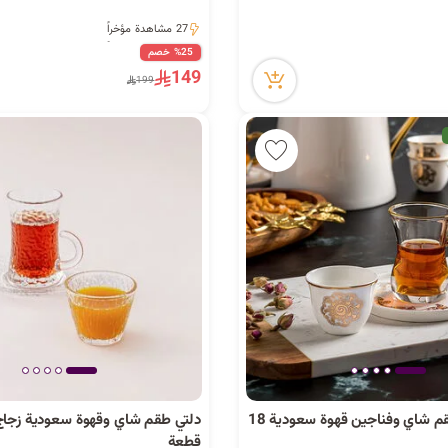
27 مشاهدة مؤخراً
27 مشاهدة مؤخراً
%25 خصم
149
199
دلتي بيالات طقم شاي وفناجين قهوة سعودية 18
قطعة