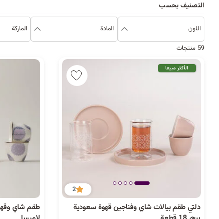
التصنيف بحسب
اللون
المادة
الماركة
59 منتجات
الأكثر مبيعا
2
دلتي طقم بيالات شاي وفناجين قهوة سعودية
بيج، 18 قطعة
لاميسا