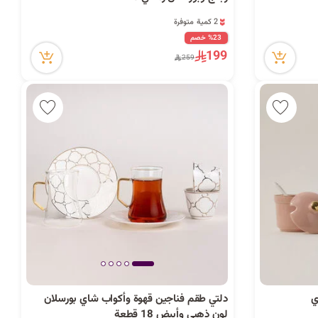
2 كمية متوفرة
85 مشاهدة مؤخراً
%23 خصم
2 كمية متوفرة
199
85 مشاهدة مؤخراً
259
دلتي طقم فناجين قهوة وأكواب شاي بورسلان
لون ذهبي وأبيض 18 قطعة