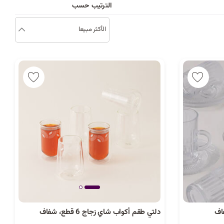
د
الترتيب حسب
الأكثر مبيعا
ب
ك
ل
ي
م
ة
دلتي طقم أكواب شاي زجاج 6 قطع، شفاف