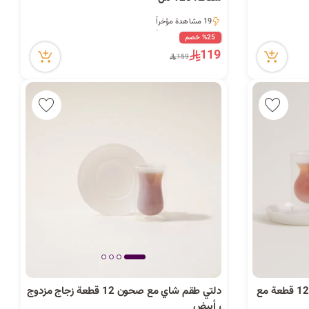
ح
19 مشاهدة مؤخراً
19 مشاهدة مؤخراً
%25 خصم
119
159
ث
دلتي طقم شاي زجاج مزدوج الجدار 12 قطعة مع
دلتي طقم شاي مع صحون 12 قطعة زجاج مزدوج
، أبيض