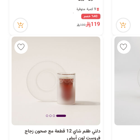
9 كمية متوفرة
9 مشاهدة مؤخراً
9 كمية متوفرة
%40 خصم
9 مشاهدة مؤخراً
119
199
دلتي طقم شاي 12 قطعة مع صحون زجاج
فروست لون أبيض