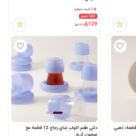
5 كمية متوفرة
20 مشاهدة مؤخراً
5 كمية متوفرة
%28 خصم
20 مشاهدة مؤخراً
129
179
دلتي طقم اكواب شاي زجاج 12 قطعة مع
صحون، أزرق