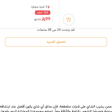
3 كمية متوفرة
11 مشاهدة مؤخراً
%23 خصم
3 كمية متوفرة
99
11 مشاهدة مؤخراً
129
لقد وجدت 24 من 38 منتجات
تحميل المزيد
نت ممن يشرب الشاي على فترات متقطعة، فإن مذاق أي شاي يكون أفضل عند ارتشافه
عة خصيصًا للشعور بالراحة والأناقة معاً. تصفح مجموعتنا المختارة اليوم واجع