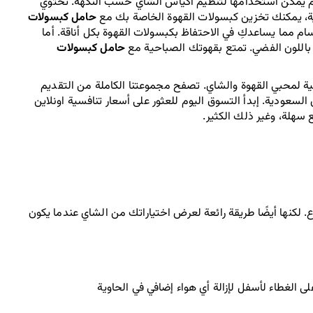
المناسبات. على سبيل المثال، أضف مظهرًا فاخرًا من خلال علبة الشاي الخشبي باللون البيج والأبيض، والذي يضم 6 أقسام متساوية الحجم يمكن استخدامها لتنظيم أكياس الشاي حسب النكهة. تحتوي 
ية، يمكنك تخزين كبسولات القهوة الخاصة بك مع 
حامل كبسولات 
لدينا بثلاثة أقسام مما يساعدكِ في الاحتفاظ بكبسولات القهوة بكل أناقة. أما 
 باللون الفضي. تمتع بقهوتك الصباحية مع 
حامل كبسولات
أبهر ضيوفك من خلال مجموعتنا الواسعة والمتنوعة من علب الشاي وحوامل الكبسولات للإستخدام اليومي، أو يمكنك تقديمها كهدية مثالية لمحبي القهوة والشاي. تصفح مجموعتنا الكاملة من التقديم 
 والمزيد أونلاين فقط في متجر نايس السعودية. إبدأ التسوق اليوم للعثور على أسعار تنافسية اونلاين 
سهلة، وغير ذلك الكثير.
صندوق الشاي هو طريق لتنظيم أكياس الشاي. بالنسبة للمبتدئين، فإنه يحتفظ بكل ما عندك من الشاي في مكان واحد - مرتبة حسب النوع. لكنها أيضًا طريقة رائعة لعرض اختياراتك من الشاي عندما يكون 
ى الغطاء لأسفل لإزالة أي هواء إضافي في الحاوية