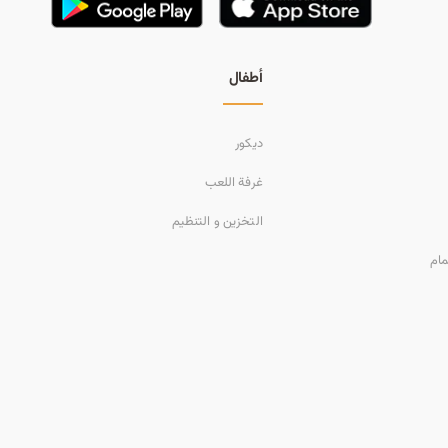
أطفال
ديكور
غرفة اللعب
التخزين و التنظيم
مام