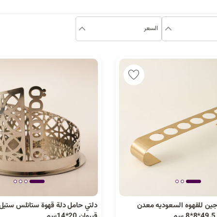
السعر
جين للقهوه السعوديه معدن
دلتي حامل دلة قهوة ستانلس ستي
2 كمية متوفرة
قيروان 20*14سم