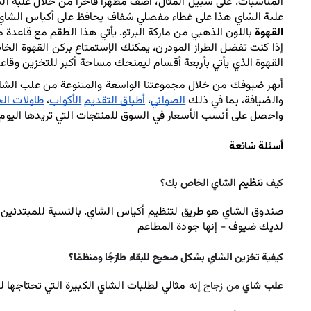
علبة الشاي هذا على غطاء مفصلي شفاف يحافظ على أكياس الشاي نظ
القهوة 
باللون الذهبي من ماركة البرتو. يأتي هذا الطقم مع قاعدة م
إذا كنت تفضل الطراز المودرن، يمكنك الإستمتاع بركن القهوة الخاص
القهوة الذي يأتي بأربعة أقسام ليمنحك مساحة أكبر للتخزين وقاعدة
والضيافة، بما في ذلك 
الصواني
، 
أطباق التقديم
الأكواب
، 
طاولات ال
واحصل على أنسب الأسعار في السوق للمنتجات التي تريدها اليوم
أسئلة شائعة 
تنظيم
كيف 
 الشاي الخاص بك؟ 
لديك ضيوف - إنها جودة المطاعم
كيفية تخزين الشاي بشكل صحيح للبقاء طازجًا ومنظمًا؟
إنه مثالي لطلبات الشاي الكبيرة التي تحتاجها 
علب شاي
 من زجاج 