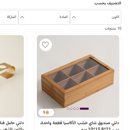
التصنيف بحسب
اللون
المادة
الماركة
10 منتجات
5
دلتي صندوق شاي خشب الأكاسيا قطعة واحدة،
دلتي حامل فنا
بني، 21*15.8*10 سم
باللون الذهبي 49.5*8*8 سم