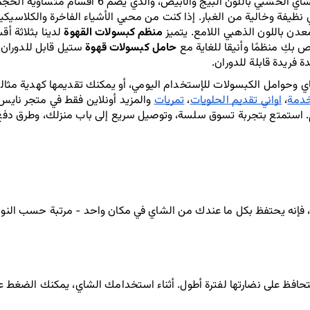
يفة وخالية من الغبار. إذا كنت من محبي الأشياء الفاخرة والكلاسيك
عدن باللون الذهبي اللامع. يتميز
 منظم كبسولات القهوة 
 بكِ منظمًا وأنيقا للغاية مع 
حامل كبسولات قهوة
 ستيل قابل للدوران
 فريدة قابلة للدوران.
خدمة
، 
اواني تقديم الحلويات
، 
تمريات
. استمتع بتجربة تسوق سلسة، وتوصيل سريع إلى باب منزلك، وطرق دفع 
لتحافظ على نضارتها لفترة أطول. أثناء استخدامك الشاي، يمكنك الضغط عل