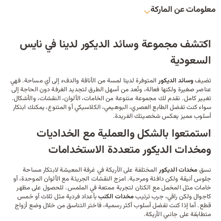
معلومات عن الماركة
اكتشف مجموعة وسائد الديكور لدينا في نايس
السعودية
تضيف
وسائد
الديكور
المتوفرة لدينا لمسة من الأناقة والدفء إلى أي مساحة. فهي
عناصر صغيرة ولكنها فعالة، وتُعد من أسهل الطرق لتجديد الغرفة دون الحاجة إلى
تغيير كامل. نقدم لك مجموعة متنوعة من الخامات، الألوان، النقشات، والأشكال.
سواء كنت تفضل الطابع العصري، البوهيمي، الكلاسيكي أو المتنوع، يمكنك ابتكار
أسلوب مميز يعكس شخصيتك الفريدة.
استمتعوا بالشكل والعملية مع الخداديات
ومخدات الديكور متعددة الاستخدامات
نسق
مخدات
الديكور
المختلفة على الأريكة في غرفة المعيشة لابتكار مساحة
جلوس أنيقة ولكن دافئة ومرحبة. امزج النقشات الجريئة مع الألوان الموحدة، أو
خامات مثل المخمل مع الكتان لتجربة ممتعة في الملمس. للحصول على مظهر
كاجوال ولكن راقي، جرب ترتيب
مخدات الكنب
بأعداد فردية مثل ثلاث أو خمس
قطع. أما إذا كنت تفضل أسلوب أكثر رسمية، فاختر التناسق من خلال وضع أزواج
متطابقة على جانبي الأريكة.