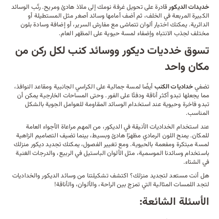
خديدات الديكور
قادرة على تحويل غرفة نومك إلى ملاذ هادئ ومريح. رتّب الوسائد
الكبيرة المربعة في الخلف، ثم أضف أمامها وسائد أصغر مثل المستطيلة أو
الدائرية. يمكنك اختيار ألوان تتماشى مع
مفارش السرير
، أو إضافة وسادة بلون
مختلف لجذب الانتباه وإضفاء لمسة حيوية على المظهر العام.
تسوق خدديات ديكور ووسائد كنب لكل ركن من
مكان واحد
تضفي
خداديات الكنب
أيضًا لمسة جمالية على
الكراسي
الجانبية ومقاعد النوافذ،
مما يجعلها تبدو أكثر أناقة ودفئًا على الفور. وحتى
المساحات الخارجية
يمكن أن
تبدو فاخرة وحيوية عند استخدام الوسائد المقاومة للعوامل الجوية بالشكل
المناسب.
عند استخدام الخداديات الأنيقة في الديكور، من المهم مراعاة الأجواء العامة
للمكان. يمنح اللون الرمادي مظهرًا هادئ وبسيط، بينما تضيف التصاميم الزاهية
لمسة مبتكرة ومفعمة بالحيوية. ومع تغيير الفصول، يمكنك تجديد ديكور منزلك
باستخدام وسائدنا الموسمية، مثل الألوان الباستيل في الربيع، والدرجات الغنية
في الشتاء.
هل أنت مستعد لتجديد منزلك؟ اكتشف تشكيلتنا من وسائد الديكور والخداديات
لتجد اللمسات المثالية التي تمزج بين الراحة، والألوان، والأناقة!
الأسئلة الشائعة: