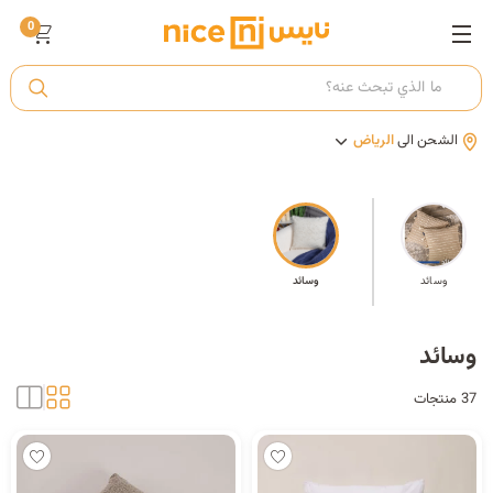
0
ت
الشحن الى
الرياض
أ
ك
وسائد
وسائد
ي
وسائد
37 منتجات