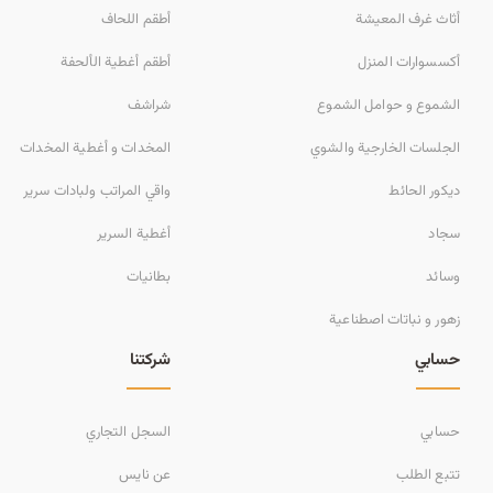
أثاث غرف المعيشة
أطقم اللحاف
أكسسوارات المنزل
أطقم أغطية الألحفة
الشموع و حوامل الشموع
شراشف
الجلسات الخارجية والشوي
المخدات و أغطية المخدات
ديكور الحائط
واقي المراتب ولبادات سرير
سجاد
أغطية السرير
وسائد
بطانيات
زهور و نباتات اصطناعية
حسابي
شركتنا
حسابي
السجل التجاري
تتبع الطلب
عن نايس