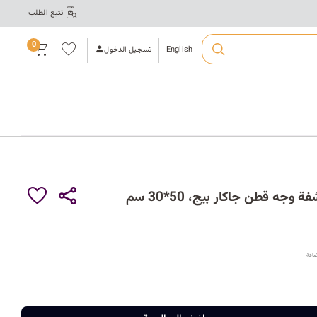
تتبع الطلب
ت
ال
قائ
0
مة
English
تسجيل الدخول
الم
فض
لة
أ
ع
ك
وجه قطن جاكار بيج، 50*30 سم
ي
ر
ضافة