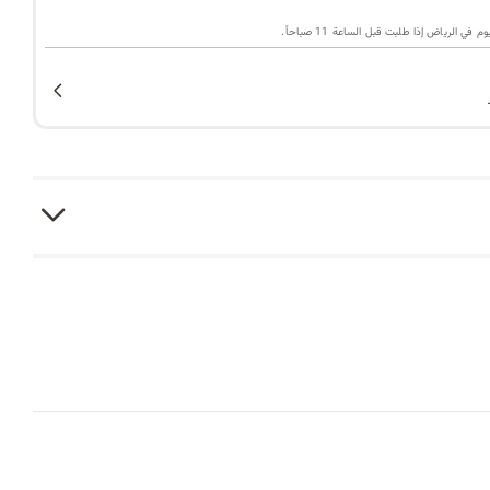
ا
ي الرياض إذا طلبت قبل الساعة 11 صباحاً.
ت
ا
ل
ب