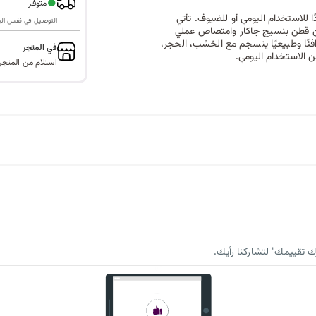
●
متوفر
للاستخدام اليومي أو للضيوف. تأتي
التوصيل في نفس اليوم ف
لون البيج ومقاس 50*30 سم، مصنوعة من قطن بنسيج جاكار وامتصاص عملي
ئًا وطبيعيًا ينسجم مع الخشب، الحجر،
في المتجر
ن الاستخدام اليومي.
استلام من المتجر
 تقييمك" لتشاركنا رأيك.