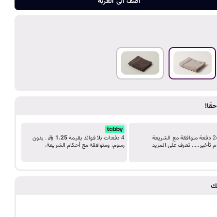
ضف الى الع
د
اضف الى العربة
ب
ك
ل
ي
قًا!
م
قسّط مشترياتك على 24 دفعة متوافقة مع الشريعة
4 دفعات بلا فوائد بقيمة
1.25
. بدون
م تأخير..... تعرف على المزيد
رسوم، ومتوافقة مع أحكام الشريعة.
ة
تك