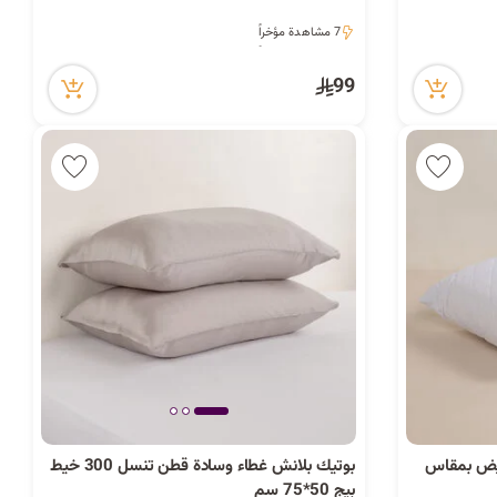
7 مشاهدة مؤخراً
7 مشاهدة مؤخراً
99
أبيض بمقاس
بوتيك بلانش غطاء وسادة قطن تنسل 300 خيط
بيج 50*75 سم