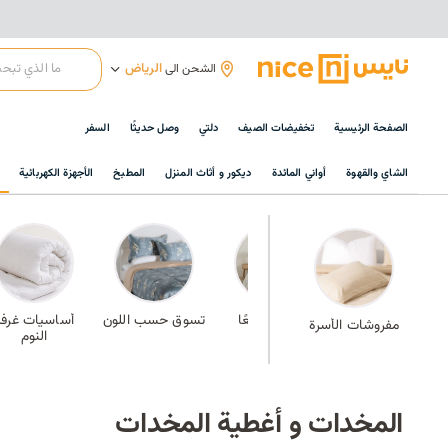
الرياض
الشحن الى
الصفحة الرئيسية
تخفيضات الصيف
دلتي
وصل حديثًا
السفر
الشاي والقهوة
أواني المائدة
ديكور و أثاث المنزل
المطبخ
الأجهزة الكهربائية
طقم سرير متكامل
الأفضل مبيعًا
تسوق حسب اللون
أساسيات غرفة
مفروشات الأسرة
النوم
المخدات و أغطية المخدات