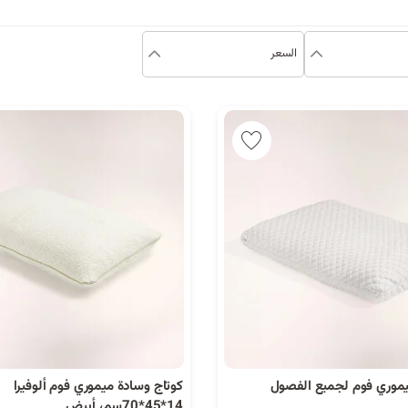
السعر
يموري فوم لجميع الفصول
كوتاج وسادة ميموري فوم ألوفيرا
14*45*70سم، أبيض