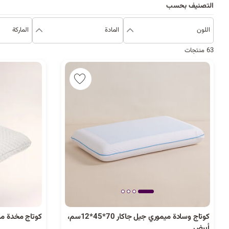
التصنيف بحسب
اللون
المادة
الماركة
63 منتجات
كوتاج وسادة ميموري جيل جاكار 70*45*12سم،
كوتاج مخدة م
أبيض