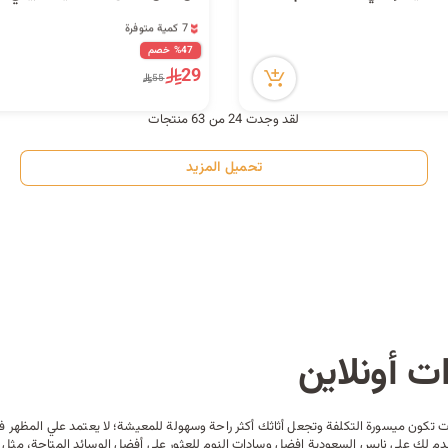
7 كمية متوفرة
8 مشاهدة مؤخراً
%47 خصم
7 كمية متوفرة
29
55
8 مشاهدة مؤخراً
لقد وجدت 24 من 63 منتجات
تحميل المزيد
 أونلاين
 تكون ميسورة التكلفة وتجعل أثاثك أكثر راحة وسهولة للمعيشة؛ لا يعتمد علي المظهر 
نقدم لك علي نايس السعودية افضل وسادات النوم للعثور على أفضل الوسائد المتاحة، م