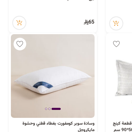
65
تيك بلانش طقم أكياس وسائد 2 قطعة كينج
وسادة سوبر كومفورت بغطاء قطني وحشوة
مايكروجل