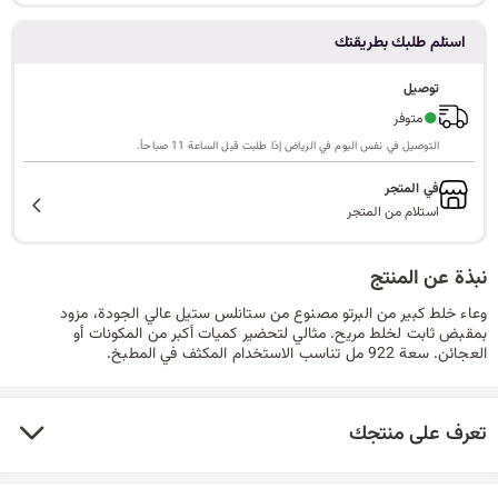
ا
استلم طلبك بطريقتك
توصيل
●
متوفر
ل
التوصيل في نفس اليوم في الرياض إذا طلبت قبل الساعة 11 صباحاً.
في المتجر
استلام من المتجر
ب
نبذة عن المنتج
وعاء خلط كبير من البرتو مصنوع من ستانلس ستيل عالي الجودة، مزود
ح
بمقبض ثابت لخلط مريح. مثالي لتحضير كميات أكبر من المكونات أو
العجائن. سعة 922 مل تناسب الاستخدام المكثف في المطبخ.
ث
تعرف على منتجك