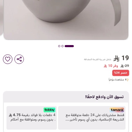
د
ك
ل
19
شامل ضريبة القيمة المضافة
م
29
وفر 10
%34 خصم
4 مشاهدة مؤخراً
4 مشاهدة مؤخراً
ا
تسوق الآن وادفع لاحقًا!
ت
قسّط مشترياتك على 24 دفعة متوافقة مع
4 دفعات بلا فوائد بقيمة
4.75
الشريعة الإسلامية، بدون أي رسوم تأخير.....
. بدون رسوم، ومتوافقة مع أحكام
تعرف على المزيد
الشريعة.