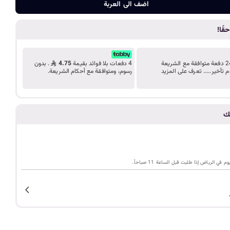
ضف الى الع
د
اضف الى العربة
قًا!
ب
ك
قسّط مشترياتك على 24 دفعة متوافقة مع الشريعة
4 دفعات بلا فوائد بقيمة
4.75
. بدون
م تأخير..... تعرف على المزيد
رسوم، ومتوافقة مع أحكام الشريعة.
ل
ي
تك
م
ي الرياض إذا طلبت قبل الساعة 11 صباحاً.
ة