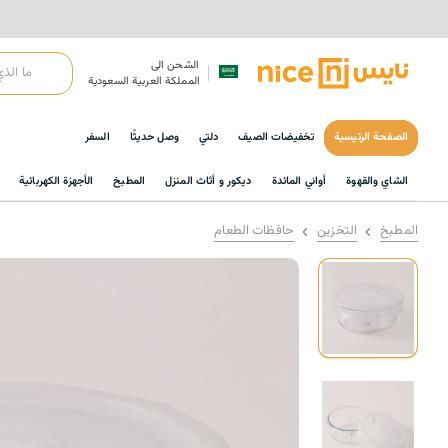
الشحن الى
المملكة العربية السعودية
الصفحة الرئيسية
تخفيضات الصيف
دلتي
وصل حديثًا
السفر
الشاي والقهوة
أواني المائدة
ديكور و أثاث المنزل
المطبخ
الأجهزة الكهربائية
المطبخ
التخزين
حافظات الطعام