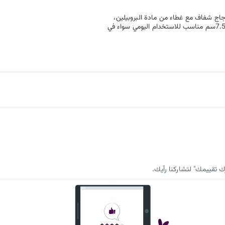
ية. مصنوعة من زجاج شفاف مع غطاء من مادة البروبيلين،
للحفاظ على الطعام طازج وسهل التخزين. شكلها المربع المدمج 18.5*18.5*7.5سم مناسب للاستخدام اليومي سواء في
 تقييمك" لتشاركنا رأيك.