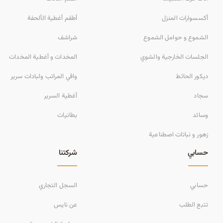
أكسسوارات المنزل
أطقم أغطية الألحفة
الشموع و حوامل الشموع
شراشف
الجلسات الخارجية والشوي
المخدات و أغطية المخدات
ديكور الحائط
واقي المراتب ولبادات سرير
سجاد
أغطية السرير
وسائد
بطانيات
زهور و نباتات اصطناعية
حسابي
شركتنا
حسابي
السجل التجاري
تتبع الطلب
عن نايس