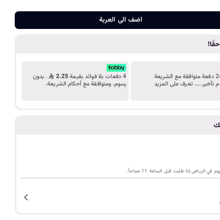
د
ضف الى الع
اضف الى العربة
ب
ك
قًا!
قسّط مشترياتك على 24 دفعة متوافقة مع الشريعة
4 دفعات بلا فوائد بقيمة
2.25
. بدون
م تأخير..... تعرف على المزيد
رسوم، ومتوافقة مع أحكام الشريعة.
ل
ي
تك
م
ي الرياض إذا طلبت قبل الساعة 11 صباحاً.
ة