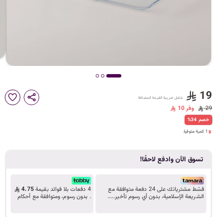
د
ك
ل
19
شامل ضريبة القيمة المضافة
م
29
وفر 10
1 كمية متوفرة
%34 خصم
8 مشاهدة مؤخراً
1 كمية متوفرة
8 مشاهدة مؤخراً
ا
تسوق الآن وادفع لاحقًا!
ت
قسّط مشترياتك على 24 دفعة متوافقة مع
4 دفعات بلا فوائد بقيمة
4.75
الشريعة الإسلامية، بدون أي رسوم تأخير.....
. بدون رسوم، ومتوافقة مع أحكام
تعرف على المزيد
الشريعة.