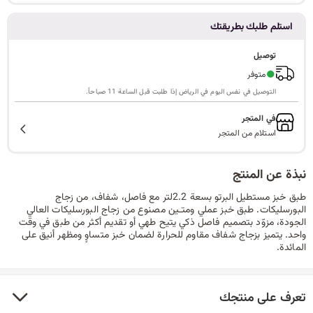
ا
استلم طلبك بطريقتك
توصيل
●
متوفر
ل
التوصيل في نفس اليوم في الرياض إذا طلبت قبل الساعة 11 صباحاً.
في المتجر
استلام من المتجر
ب
نبذة عن المنتج
طبق خبز مستطيل البرتو بسعة 2.2لتر مع فاصل، شفاف، من زجاج
ح
البورسليكات. طبق خبز عملي ومتـين مصنوع من زجاج البورسليكات العالي
الجودة، مزوّد بتصميم فاصل ذكي يتيح طهي أو تقديم أكثر من طبق في وقت
واحد. يتميز بزجاج شفاف مقاوم للحرارة لضمان خبز متساوٍ ومظهر أنيق على
المائدة.
ث
تعرف على منتجك